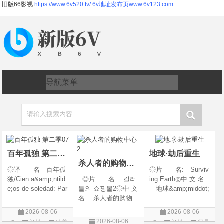
旧版66影视
https://www.6v520.tv/
6v地址发布页www.6v123.com
请输入搜索内容
百年孤独 第二季07
地球·劫后重生
杀人者的购物中心2
◎译 名 百年孤
◎片 名: Surviv
独/Cien a&amp;ntild
◎片 名: 킬러
ing Earth◎中 文 名:
e;os de soledad: Par
들의 쇼핑몰2◎中 文
地球&amp;middot;
te 1/One Hundred Y
名: 杀人者的购物
劫后重生◎译
ears of Solitude/One
中心2◎译 名:
名: 幸存地球◎
2026-08-06
2026-08-06
Hundred Years of So
A Shop for Killers S
年 代: 2026◎
2026-08-06
评论
欧美
评论
纪录