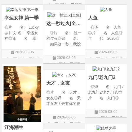
litude: Part 1/百年孤
2 / A Shop for Killers
产 地: 美国◎
评论
日韩
剧
片
寂/百年孤寂：第一
Season 2◎年
类 别: 纪录片
剧
部(台)/百年孤
代: 2026◎产
◎语 言: 英语
幸运女神 第一季
人鱼
地: 韩国
◎上映
这一秒过火[全集]
◎片 名: Lucky
◎译 名 人鱼
◎中 文 名: 幸运女
◎片 名: 这一
◎片 名 人鱼◎
神◎译 名: 幸
秒过火◎译 名:
年 代 2026◎
运◎年 代: 202
如果这一秒，我没
产 地 中国大陆
6◎产 地: 美国
遇见你 / 这一秒◎
◎类 别 剧情 /
2026-08-05
2026-08-05
◎类 别: 剧情 /
年 代: 2026◎
悬疑◎语 言 汉
2026-08-05
评论
欧美
评论
国剧
犯罪◎语 言:
产 地: 中国大
语普通话◎上映日
评论
国剧
剧
英语◎上映日期: 2
陆◎类 别: 剧
期 2026-08-04(中国
026-07-15(美国)
情 / 爱情◎语 言:
大陆)◎IMDb链接 t
九门/老九门2
汉语普通话◎上映
天才，女友
◎译 名 九门 /
◎片 名 天才，
老九门2/老九门贰◎
女友◎译 名 天
片 名 九门◎
才女友 / 去有你的夏
年 代 2026◎
天 / 当你耀眼时◎
产 地 中国大陆
2026-08-05
年 代 2026◎
◎类 别 剧情 /
2026-08-05
评论
国剧
产 地 中国大陆
奇幻 / 冒险◎语
评论
国剧
◎类 别 剧情 /
言 汉语普通话◎上
江海潮生
爱情◎语 言 汉
映日期 2026-07