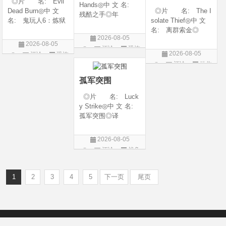
◎片 名: Evil
Hands◎中 文 名:
Dead Burn◎中 文
◎片 名: The I
残酷之手◎年
名: 鬼玩人6：炼狱
solate Thief◎中 文
代: 2026◎产
◎译 名: 尸变
名: 离群索金◎
地: 澳大利亚◎
2026-08-05
焚场(台) / 鬼玩人6：
年 代: 2026◎
类 别: 惊悚 / 恐
2026-08-05
评论
恐怖
燃烧 / 鬼玩人崛起衍
产 地: 美国◎
怖◎语 言: 英
2026-08-05
评论
恐怖
生电影◎年 代:
类 别: 西部◎
片
语◎上映日期: 202
评论
动作
片
2026◎产 地:
语 言: 英语◎
6-07-24(澳大利亚)
片
美国◎类 别:
上映日期: 2026-07-
孤军突围
10(美国)◎IMDb评分
◎片 名: Luck
y Strike◎中 文 名:
孤军突围◎译
名: 致命打击◎
年 代: 2026◎
2026-08-05
产 地: 美国◎
评论
战争
类 别: 剧情 / 动
片
作 / 战争◎语 言:
英语◎上映日
1
2
3
4
5
下一页
尾页
Copyright © 2012-2022
新版6v电影（旧版66影视）- 免费电影下载