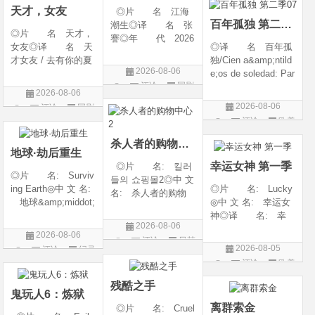
天才，女友
◎片 名 江海
大陆)◎IMDb链接 t
百年孤独 第二季07
潮生◎译 名 张
◎片 名 天才，
謇◎年 代 2026
女友◎译 名 天
◎译 名 百年孤
◎产 地 中国大
才女友 / 去有你的夏
独/Cien a&amp;ntild
陆◎类 别 传记
2026-08-06
天 / 当你耀眼时◎
e;os de soledad: Par
/ 历史 / 古装◎语
评论
国剧
年 代 2026◎
te 1/One Hundred Y
言 汉语普通话◎
2026-08-06
产 地 中国大陆
ears of Solitude/One
上映日期 2026-07-
2026-08-06
评论
国剧
◎类 别 剧情 /
Hundred Years of So
20(中国大陆)◎
评论
欧美
爱情◎语 言 汉
litude: Part 1/百年孤
剧
语普通话◎上映日期
寂/百年孤寂：第一
杀人者的购物中心2
地球·劫后重生
部(台)/百年孤
幸运女神 第一季
◎片 名: 킬러
◎片 名: Surviv
들의 쇼핑몰2◎中 文
ing Earth◎中 文 名:
◎片 名: Lucky
名: 杀人者的购物
地球&amp;middot;
◎中 文 名: 幸运女
中心2◎译 名:
劫后重生◎译
神◎译 名: 幸
A Shop for Killers S
2026-08-06
名: 幸存地球◎
运◎年 代: 202
2 / A Shop for Killers
2026-08-06
评论
日韩
年 代: 2026◎
6◎产 地: 美国
Season 2◎年
2026-08-05
评论
纪录
产 地: 美国◎
◎类 别: 剧情 /
剧
代: 2026◎产
评论
欧美
片
类 别: 纪录片
犯罪◎语 言:
地: 韩国
剧
◎语 言: 英语
英语◎上映日期: 2
残酷之手
鬼玩人6：炼狱
◎上映
026-07-15(美国)
离群索金
◎片 名: Cruel