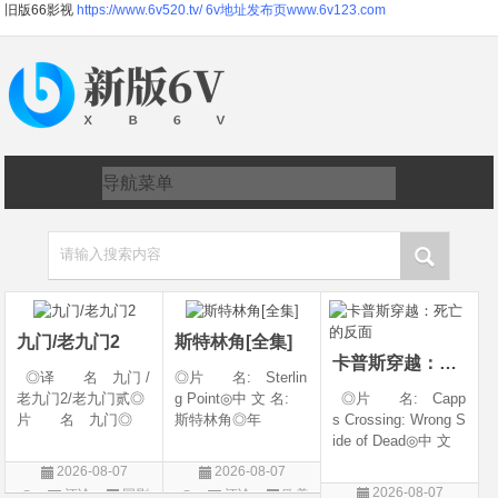
旧版66影视
https://www.6v520.tv/
6v地址发布页www.6v123.com
请输入搜索内容
九门/老九门2
斯特林角[全集]
卡普斯穿越：死亡的反面
◎译 名 九门 /
◎片 名: Sterlin
老九门2/老九门贰◎
g Point◎中 文 名:
◎片 名: Capp
片 名 九门◎
斯特林角◎年
s Crossing: Wrong S
年 代 2026◎
代: 2026◎产
ide of Dead◎中 文
产 地 中国大陆
地: 美国◎类
名: 卡普斯穿越：
2026-08-07
2026-08-07
◎类 别 剧情 /
别: 剧情◎语
死亡的反面◎年
2026-08-07
评论
国剧
评论
欧美