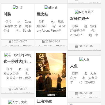
奇幻 / 冒险◎语
言: 英语◎上映日
代: 2026◎产
评论
剧情
剧
言 汉语普通话◎上
期: 2026-08-05(美
地: 美国◎类
片
映日期 2026-07
国)◎IMDb评分: 6
别: 剧情 / 悬疑 / 惊
时装
燃比娃
悚 / 犯罪◎语
双枪红娘子
◎片 名: Cout
◎片 名: 燃比
ure◎中 文 名: 时装
娃◎译 名: A St
◎标 题 双枪
◎译 名: Stitch
ory About Fire◎年
红娘子◎年 代
es / 缝合 / 高订人生
代: 2025◎产
2026◎产 地 中
(台)◎年 代: 20
地: 中国大陆◎
国大陆◎类 别
2026-08-07
2026-08-07
25◎产 地: 法
类 别: 动画 / 奇
剧情 / 动作 / 战争◎
2026-08-07
评论
剧情
评论
动画
国 / 美国◎类 别:
幻 / 冒险◎语 言:
上映日期 2026-08-
评论
动作
片
片
剧情◎语 言:
汉语普通话◎上映
06(中国大陆)◎豆瓣
片
法语 /
日期: 202
链接 https://movie.
这一秒过火[全集]
douban.com/s
人鱼
◎片 名: 这一
秒过火◎译 名:
◎译 名 人鱼
如果这一秒，我没
◎片 名 人鱼◎
遇见你 / 这一秒◎
年 代 2026◎
年 代: 2026◎
产 地 中国大陆
2026-08-07
产 地: 中国大
◎类 别 剧情 /
2026-08-06
评论
国剧
陆◎类 别: 剧
悬疑◎语 言 汉
评论
国剧
情 / 爱情◎语 言:
语普通话◎上映日
江海潮生
汉语普通话◎上映
期 2026-08-04(中国