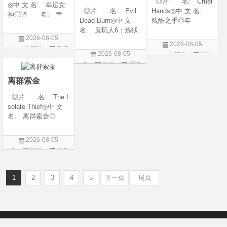
◎片 名: Cruel
◎中 文 名: 幸运女
◎片 名: Evil
Hands◎中 文 名:
神◎译 名: 幸
Dead Burn◎中 文
残酷之手◎年
运◎年 代: 202
名: 鬼玩人6：炼狱
代: 2026◎产
6◎产 地: 美国
2026-08-05
◎译 名: 尸变
地: 澳大利亚◎
◎类 别: 剧情 /
2026-08-05
评论
欧美
焚场(台) / 鬼玩人6：
类 别: 惊悚 / 恐
犯罪◎语 言:
2026-08-05
评论
恐怖
燃烧 / 鬼玩人崛起衍
怖◎语 言: 英
剧
英语◎上映日期: 2
评论
恐怖
片
生电影◎年 代:
语◎上映日期: 202
026-07-15(美国)
片
2026◎产 地:
6-07-24(澳大利亚)
离群索金
美国◎类 别:
◎片 名: The I
solate Thief◎中 文
名: 离群索金◎
年 代: 2026◎
产 地: 美国◎
2026-08-05
类 别: 西部◎
评论
动作
语 言: 英语◎
片
上映日期: 2026-07-
10(美国)◎IMDb评分
1
2
3
4
5
下一页
尾页
Copyright © 2012-2022
新版6v电影（旧版66影视）- 免费电影下载