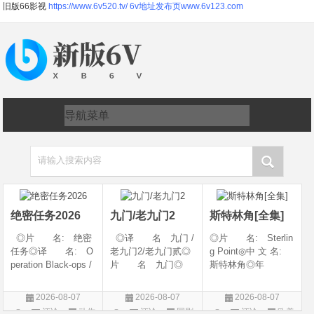
旧版66影视
https://www.6v520.tv/
6v地址发布页www.6v123.com
请输入搜索内容
绝密任务2026
九门/老九门2
斯特林角[全集]
◎片 名: 绝密
◎译 名 九门 /
◎片 名: Sterlin
任务◎译 名: O
老九门2/老九门贰◎
g Point◎中 文 名:
peration Black-ops /
片 名 九门◎
斯特林角◎年
中国兵王 / 中国兵王
年 代 2026◎
代: 2026◎产
&amp;middot;绝密任
产 地 中国大陆
地: 美国◎类
2026-08-07
2026-08-07
2026-08-07
务◎年 代: 202
◎类 别 剧情 /
别: 剧情◎语
评论
动作
评论
国剧
评论
欧美