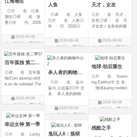
江海潮生
人鱼
天才，女友
◎片 名 江海
◎译 名 人鱼
◎片 名 天才，
潮生◎译 名 张
◎片 名 人鱼◎
女友◎译 名 天
謇◎年 代 2026
年 代 2026◎
才女友 / 去有你的夏
◎产 地 中国大
产 地 中国大陆
天 / 当你耀眼时◎
陆◎类 别 传记
2026-08-06
◎类 别 剧情 /
年 代 2026◎
/ 历史 / 古装◎语
2026-08-06
2026-08-06
评论
国剧
悬疑◎语 言 汉
产 地 中国大陆
言 汉语普通话◎
评论
国剧
评论
国剧
语普通话◎上映日
◎类 别 剧情 /
上映日期 2026-07-
期 2026-08-04(中国
爱情◎语 言 汉
20(中国大陆)◎
大陆)◎IMDb链接 t
语普通话◎上映日期
百年孤独 第二季07
地球·劫后重生
杀人者的购物中心2
◎译 名 百年孤
◎片 名: Surviv
独/Cien a&amp;ntild
◎片 名: 킬러
ing Earth◎中 文 名:
e;os de soledad: Par
들의 쇼핑몰2◎中 文
地球&amp;middot;
te 1/One Hundred Y
名: 杀人者的购物
劫后重生◎译
ears of Solitude/One
2026-08-06
中心2◎译 名:
名: 幸存地球◎
Hundred Years of So
2026-08-06
评论
欧美
A Shop for Killers S
年 代: 2026◎
litude: Part 1/百年孤
2026-08-06
评论
纪录
2 / A Shop for Killers
产 地: 美国◎
剧
寂/百年孤寂：第一
评论
日韩
片
Season 2◎年
类 别: 纪录片
部(台)/百年孤
剧
代: 2026◎产
◎语 言: 英语
幸运女神 第一季
残酷之手
地: 韩国
◎上映
鬼玩人6：炼狱
◎片 名: Lucky