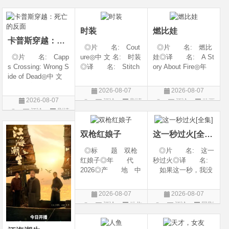
6◎产 地: 中国
奇幻 / 冒险◎语
言: 英语◎上映日
片
剧
大陆◎类 别:
言 汉语普通话◎上
期: 2026-08-05(美
动作 / 战争 / 犯
映日期 2026-07
国)◎IMDb评分: 6
时装
燃比娃
卡普斯穿越：死亡的反面
◎片 名: Cout
◎片 名: 燃比
◎片 名: Capp
ure◎中 文 名: 时装
娃◎译 名: A St
s Crossing: Wrong S
◎译 名: Stitch
ory About Fire◎年
ide of Dead◎中 文
es / 缝合 / 高订人生
代: 2025◎产
名: 卡普斯穿越：
(台)◎年 代: 20
地: 中国大陆◎
2026-08-07
2026-08-07
死亡的反面◎年
25◎产 地: 法
类 别: 动画 / 奇
2026-08-07
评论
剧情
评论
动画
代: 2026◎产
国 / 美国◎类 别:
幻 / 冒险◎语 言:
评论
剧情
片
片
地: 美国◎类
剧情◎语 言:
汉语普通话◎上映
片
别: 剧情 / 悬疑 / 惊
法语 /
日期: 202
双枪红娘子
这一秒过火[全集]
悚 / 犯罪◎语
◎标 题 双枪
◎片 名: 这一
红娘子◎年 代
秒过火◎译 名:
2026◎产 地 中
如果这一秒，我没
国大陆◎类 别
遇见你 / 这一秒◎
剧情 / 动作 / 战争◎
年 代: 2026◎
2026-08-07
2026-08-07
上映日期 2026-08-
产 地: 中国大
评论
动作
评论
国剧
06(中国大陆)◎豆瓣
陆◎类 别: 剧
片
链接 https://movie.
情 / 爱情◎语 言:
douban.com/s
汉语普通话◎上映