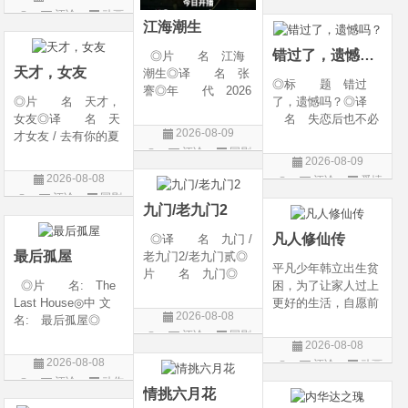
g Heaven / Perfect
语 言 汉语普通
评论
动画
片
World Movie: Nine T
话◎上映日期 2026
江海潮生
片
ribulations Incinerate
-06-12(中国大陆)◎
错过了，遗憾吗？
◎片 名 江海
the H
天才，女友
潮生◎译 名 张
◎标 题 错过
謇◎年 代 2026
◎片 名 天才，
了，遗憾吗？◎译
◎产 地 中国大
女友◎译 名 天
名 失恋后也不必
陆◎类 别 传记
2026-08-09
才女友 / 去有你的夏
做的12件事 / Be You
/ 历史 / 古装◎语
评论
国剧
天 / 当你耀眼时◎
rself◎年 代 20
言 汉语普通话◎
2026-08-09
年 代 2026◎
26◎产 地 中国
上映日期 2026-07-
2026-08-08
评论
爱情
产 地 中国大陆
大陆◎类 别 喜
20(中国大陆)◎
评论
国剧
片
◎类 别 剧情 /
剧 / 爱情◎语
九门/老九门2
爱情◎语 言 汉
言 汉语普通话◎上
凡人修仙传
◎译 名 九门 /
语普通话◎上映日期
映
最后孤屋
老九门2/老九门贰◎
平凡少年韩立出生贫
片 名 九门◎
◎片 名: The
困，为了让家人过上
年 代 2026◎
Last House◎中 文
更好的生活，自愿前
产 地 中国大陆
2026-08-08
名: 最后孤屋◎
去七玄门参加入门考
◎类 别 剧情 /
评论
国剧
译 名: 11817 /
核，最终被墨大夫收
奇幻 / 冒险◎语
2026-08-08
Eleven Eight One S
入门下。 墨大夫一
言 汉语普通话◎上
2026-08-08
评论
动画
even◎年 代: 2
开始对韩立悉心培
映日期 2026-07
评论
动作
片
026◎产 地: 英
养、传授医术，让韩
情挑六月花
片
国 / 法国 / 美国◎
立对他非常感激，但