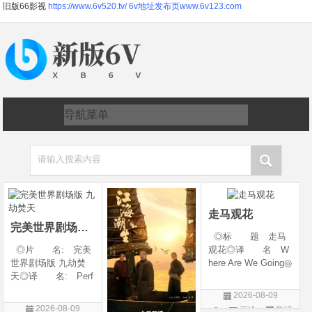
旧版66影视
https://www.6v520.tv/
6v地址发布页www.6v123.com
请输入搜索内容
走马观花
完美世界剧场版 九劫焚天
◎标 题 走马
◎片 名: 完美
观花◎译 名 W
世界剧场版 九劫焚
here Are We Going◎
天◎译 名: Perf
年 代 2026◎
ect World Movie: Ni
产 地 中国大陆
2026-08-09
ne Calamities Burnin
◎类 别 剧情◎
2026-08-09
评论
剧情