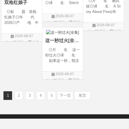
◎片 名: 燃比
双枪红娘子
◎译 名: Stitch
娃◎译 名: A St
es / 缝合 / 高订人生
◎标 题 双枪
ory About Fire◎年
(台)◎年 代: 20
2026-08-07
红娘子◎年 代
代: 2025◎产
25◎产 地: 法
评论
剧情
2026◎产 地 中
地: 中国大陆◎
国 / 美国◎类 别:
2026-08-07
国大陆◎类 别
类 别: 动画 / 奇
片
剧情◎语 言:
评论
动画
剧情 / 动作 / 战争◎
幻 / 冒险◎语 言:
法语 /
2026-08-07
片
上映日期 2026-08-
汉语普通话◎上映
这一秒过火[全集]
评论
动作
06(中国大陆)◎豆瓣
日期: 202
片
◎片 名: 这一
链接 https://movie.
秒过火◎译 名:
douban.com/s
如果这一秒，我没
遇见你 / 这一秒◎
年 代: 2026◎
2026-08-07
产 地: 中国大
评论
国剧
陆◎类 别: 剧
情 / 爱情◎语 言:
汉语普通话◎上映
1
2
3
4
5
下一页
尾页
Copyright © 2012-2022
新版6v电影（旧版66影视）- 免费电影下载