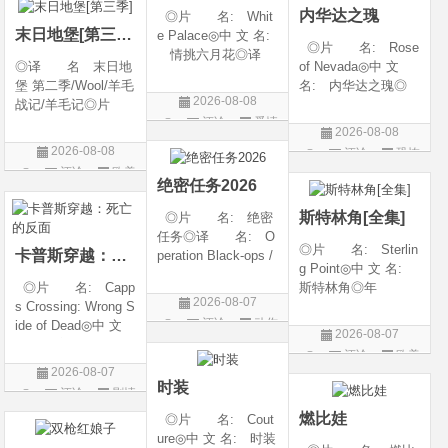
内华达之瑰
◎片 名: Whit
类 别: 动作 /
随着一同入
末日地堡[第三季]
e Palace◎中 文 名:
◎片 名: Rose
情挑六月花◎译
◎译 名 末日地
of Nevada◎中 文
名: 人间有情 / 极
堡 第二季/Wool/羊毛
名: 内华达之瑰◎
道之恋 / 白色宫殿◎
2026-08-08
战记/羊毛记◎片
译 名: 内华达
年 代: 1990◎
评论
爱情
名 Silo Season 2
玫瑰 / 英伦转生号
产 地: 美国◎
2026-08-08
◎年 代 2024◎
(港) / 谜航(台)◎年
片
类 别: 剧情 / 爱
2026-08-08
评论
恐怖
产 地 美国◎
代: 2025◎产
情◎语
评论
欧美
片
类 别 剧情 / 科
地: 英国◎类
绝密任务2026
剧
幻 / 悬疑◎语
别: 剧情 / 恐
斯特林角[全集]
◎片 名: 绝密
言 英语◎上映日
任务◎译 名: O
◎片 名: Sterlin
卡普斯穿越：死亡的反面
peration Black-ops /
g Point◎中 文 名:
中国兵王 / 中国兵王
◎片 名: Capp
斯特林角◎年
&amp;middot;绝密任
2026-08-07
s Crossing: Wrong S
代: 2026◎产
务◎年 代: 202
评论
动作
ide of Dead◎中 文
地: 美国◎类
6◎产 地: 中国
2026-08-07
名: 卡普斯穿越：
别: 剧情◎语
片
大陆◎类 别:
评论
欧美
死亡的反面◎年
言: 英语◎上映日
动作 / 战争 / 犯
2026-08-07
剧
代: 2026◎产
期: 2026-08-05(美
时装
评论
剧情
地: 美国◎类
国)◎IMDb评分: 6
片
燃比娃
◎片 名: Cout
别: 剧情 / 悬疑 / 惊
ure◎中 文 名: 时装
悚 / 犯罪◎语