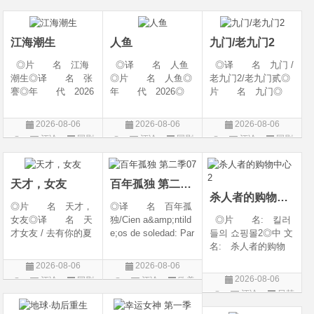
幻 / 冒险◎语 言:
06(中国大陆)◎豆瓣
陆◎类 别: 剧
片
片
汉语普通话◎上映
链接 https://movie.
情 / 爱情◎语 言:
日期: 202
douban.com/s
汉语普通话◎上映
江海潮生
人鱼
九门/老九门2
◎片 名 江海
◎译 名 人鱼
◎译 名 九门 /
潮生◎译 名 张
◎片 名 人鱼◎
老九门2/老九门贰◎
謇◎年 代 2026
年 代 2026◎
片 名 九门◎
◎产 地 中国大
产 地 中国大陆
年 代 2026◎
陆◎类 别 传记
◎类 别 剧情 /
产 地 中国大陆
2026-08-06
2026-08-06
2026-08-06
/ 历史 / 古装◎语
悬疑◎语 言 汉
◎类 别 剧情 /
评论
国剧
评论
国剧
评论
国剧
言 汉语普通话◎
语普通话◎上映日
奇幻 / 冒险◎语
上映日期 2026-07-
期 2026-08-04(中国
言 汉语普通话◎上
20(中国大陆)◎
大陆)◎IMDb链接 t
映日期 2026-07
天才，女友
百年孤独 第二季07
杀人者的购物中心2
◎片 名 天才，
◎译 名 百年孤
女友◎译 名 天
独/Cien a&amp;ntild
◎片 名: 킬러
才女友 / 去有你的夏
e;os de soledad: Par
들의 쇼핑몰2◎中 文
天 / 当你耀眼时◎
te 1/One Hundred Y
名: 杀人者的购物
年 代 2026◎
ears of Solitude/One
中心2◎译 名:
2026-08-06
2026-08-06
产 地 中国大陆
Hundred Years of So
A Shop for Killers S
2026-08-06
评论
国剧
评论
欧美
◎类 别 剧情 /
litude: Part 1/百年孤
2 / A Shop for Killers
评论
日韩
剧
爱情◎语 言 汉
寂/百年孤寂：第一
Season 2◎年
剧
语普通话◎上映日期
部(台)/百年孤
代: 2026◎产