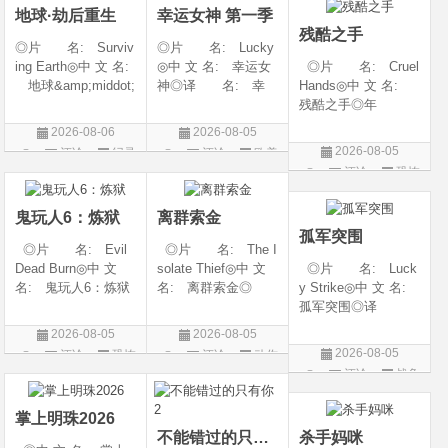
地球·劫后重生
幸运女神 第一季
地: 韩国
残酷之手
◎片 名: Surviv
◎片 名: Lucky
ing Earth◎中 文 名:
◎中 文 名: 幸运女
◎片 名: Cruel
地球&amp;middot;
神◎译 名: 幸
Hands◎中 文 名:
劫后重生◎译
运◎年 代: 202
残酷之手◎年
名: 幸存地球◎
6◎产 地: 美国
代: 2026◎产
2026-08-06
2026-08-05
年 代: 2026◎
◎类 别: 剧情 /
地: 澳大利亚◎
2026-08-05
评论
纪录
评论
欧美
产 地: 美国◎
犯罪◎语 言:
类 别: 惊悚 / 恐
评论
恐怖
片
剧
类 别: 纪录片
英语◎上映日期: 2
怖◎语 言: 英
片
◎语 言: 英语
026-07-15(美国)
语◎上映日期: 202
鬼玩人6：炼狱
离群索金
◎上映
6-07-24(澳大利亚)
孤军突围
◎片 名: Evil
◎片 名: The I
Dead Burn◎中 文
solate Thief◎中 文
◎片 名: Luck
名: 鬼玩人6：炼狱
名: 离群索金◎
y Strike◎中 文 名:
◎译 名: 尸变
年 代: 2026◎
孤军突围◎译
焚场(台) / 鬼玩人6：
产 地: 美国◎
名: 致命打击◎
2026-08-05
2026-08-05
燃烧 / 鬼玩人崛起衍
类 别: 西部◎
年 代: 2026◎
2026-08-05
评论
恐怖
评论
动作
生电影◎年 代:
语 言: 英语◎
产 地: 美国◎
评论
战争
片
片
2026◎产 地:
上映日期: 2026-07-
类 别: 剧情 / 动
片
美国◎类 别:
10(美国)◎IMDb评分
作 / 战争◎语 言:
掌上明珠2026
英语◎上映日
不能错过的只有你2
杀手妈咪