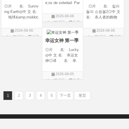
e;os de soledad: Par
◎片 名: Surviv
◎片 名: 킬러
te 1/One Hundred Y
ing Earth◎中 文 名:
들의 쇼핑몰2◎中 文
ears of Solitude/One
2026-08-06
地球&amp;middot;
名: 杀人者的购物
Hundred Years of So
评论
欧美
劫后重生◎译
中心2◎译 名:
litude: Part 1/百年孤
名: 幸存地球◎
A Shop for Killers S
剧
寂/百年孤寂：第一
2026-08-06
2026-08-06
年 代: 2026◎
2 / A Shop for Killers
部(台)/百年孤
评论
纪录
评论
日韩
产 地: 美国◎
Season 2◎年
幸运女神 第一季
片
剧
类 别: 纪录片
代: 2026◎产
◎片 名: Lucky
◎语 言: 英语
地: 韩国
◎中 文 名: 幸运女
◎上映
神◎译 名: 幸
运◎年 代: 202
6◎产 地: 美国
2026-08-05
◎类 别: 剧情 /
评论
欧美
犯罪◎语 言:
剧
英语◎上映日期: 2
026-07-15(美国)
1
2
3
4
5
下一页
尾页
Copyright © 2012-2022
新版6v电影（旧版66影视）- 免费电影下载