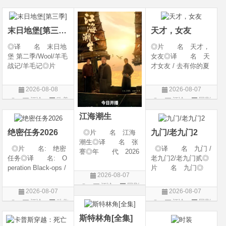
026◎产 地: 英
产 地: 美国◎
代: 2025◎产
片
片
片
国 / 法国 / 美国◎
类 别: 剧情 / 爱
地: 英国◎类
类 别: 动作 /
情◎语
别: 剧情 / 恐
末日地堡[第三季]
天才，女友
◎译 名 末日地
◎片 名 天才，
堡 第二季/Wool/羊毛
女友◎译 名 天
战记/羊毛记◎片
才女友 / 去有你的夏
名 Silo Season 2
天 / 当你耀眼时◎
◎年 代 2024◎
年 代 2026◎
2026-08-08
2026-08-07
产 地 美国◎
产 地 中国大陆
评论
欧美
评论
国剧
类 别 剧情 / 科
◎类 别 剧情 /
剧
幻 / 悬疑◎语
爱情◎语 言 汉
江海潮生
言 英语◎上映日
语普通话◎上映日期
绝密任务2026
九门/老九门2
◎片 名 江海
潮生◎译 名 张
◎片 名: 绝密
◎译 名 九门 /
謇◎年 代 2026
任务◎译 名: O
老九门2/老九门贰◎
◎产 地 中国大
peration Black-ops /
片 名 九门◎
陆◎类 别 传记
2026-08-07
中国兵王 / 中国兵王
年 代 2026◎
/ 历史 / 古装◎语
评论
国剧
&amp;middot;绝密任
产 地 中国大陆
言 汉语普通话◎
2026-08-07
2026-08-07
务◎年 代: 202
◎类 别 剧情 /
上映日期 2026-07-
评论
动作
评论
国剧
6◎产 地: 中国
奇幻 / 冒险◎语
20(中国大陆)◎
片
大陆◎类 别:
言 汉语普通话◎上
斯特林角[全集]
动作 / 战争 / 犯
映日期 2026-07