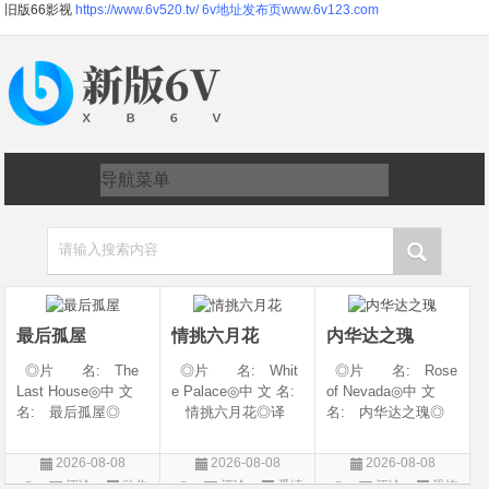
旧版66影视
https://www.6v520.tv/
6v地址发布页www.6v123.com
请输入搜索内容
最后孤屋
情挑六月花
内华达之瑰
◎片 名: The
◎片 名: Whit
◎片 名: Rose
Last House◎中 文
e Palace◎中 文 名:
of Nevada◎中 文
名: 最后孤屋◎
情挑六月花◎译
名: 内华达之瑰◎
译 名: 11817 /
名: 人间有情 / 极
译 名: 内华达
Eleven Eight One S
道之恋 / 白色宫殿◎
玫瑰 / 英伦转生号
2026-08-08
2026-08-08
2026-08-08
even◎年 代: 2
年 代: 1990◎
(港) / 谜航(台)◎年
评论
动作
评论
爱情
评论
恐怖