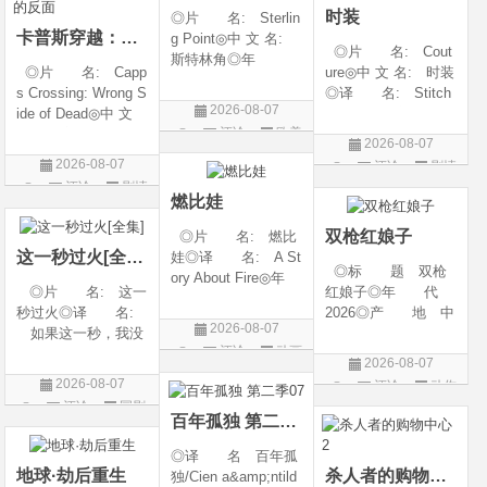
时装
◎片 名: Sterlin
卡普斯穿越：死亡的反面
g Point◎中 文 名:
◎片 名: Cout
斯特林角◎年
◎片 名: Capp
ure◎中 文 名: 时装
代: 2026◎产
s Crossing: Wrong S
◎译 名: Stitch
地: 美国◎类
2026-08-07
ide of Dead◎中 文
es / 缝合 / 高订人生
别: 剧情◎语
评论
欧美
名: 卡普斯穿越：
(台)◎年 代: 20
言: 英语◎上映日
2026-08-07
死亡的反面◎年
25◎产 地: 法
剧
期: 2026-08-05(美
2026-08-07
评论
剧情
代: 2026◎产
国 / 美国◎类 别:
国)◎IMDb评分: 6
评论
剧情
片
地: 美国◎类
剧情◎语 言:
燃比娃
片
别: 剧情 / 悬疑 / 惊
法语 /
双枪红娘子
◎片 名: 燃比
悚 / 犯罪◎语
这一秒过火[全集]
娃◎译 名: A St
◎标 题 双枪
ory About Fire◎年
◎片 名: 这一
红娘子◎年 代
代: 2025◎产
秒过火◎译 名:
2026◎产 地 中
地: 中国大陆◎
2026-08-07
如果这一秒，我没
国大陆◎类 别
类 别: 动画 / 奇
评论
动画
遇见你 / 这一秒◎
剧情 / 动作 / 战争◎
幻 / 冒险◎语 言:
2026-08-07
年 代: 2026◎
上映日期 2026-08-
片
汉语普通话◎上映
2026-08-07
评论
动作
产 地: 中国大
06(中国大陆)◎豆瓣
日期: 202
评论
国剧
片
陆◎类 别: 剧
链接 https://movie.
百年孤独 第二季07
情 / 爱情◎语 言:
douban.com/s
◎译 名 百年孤
汉语普通话◎上映
地球·劫后重生
杀人者的购物中心2
独/Cien a&amp;ntild