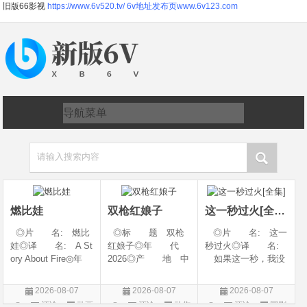
旧版66影视
https://www.6v520.tv/
6v地址发布页www.6v123.com
请输入搜索内容
燃比娃
双枪红娘子
这一秒过火[全集]
◎片 名: 燃比
◎标 题 双枪
◎片 名: 这一
娃◎译 名: A St
红娘子◎年 代
秒过火◎译 名:
ory About Fire◎年
2026◎产 地 中
如果这一秒，我没
代: 2025◎产
国大陆◎类 别
遇见你 / 这一秒◎
地: 中国大陆◎
剧情 / 动作 / 战争◎
年 代: 2026◎
2026-08-07
2026-08-07
2026-08-07
类 别: 动画 / 奇
上映日期 2026-08-
产 地: 中国大
评论
动画
评论
动作
评论
国剧