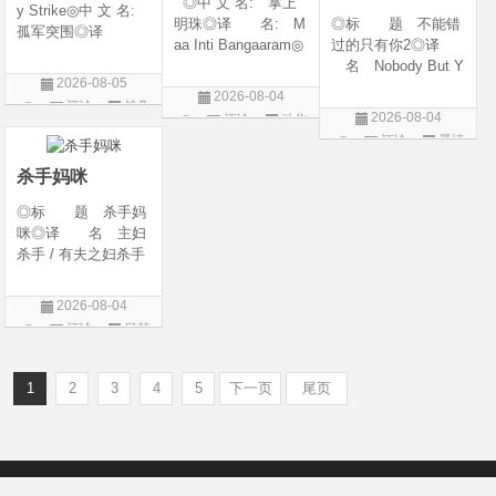
◎中 文 名: 掌上
y Strike◎中 文 名:
明珠◎译 名: M
◎标 题 不能错
孤军突围◎译
aa Inti Bangaaram◎
过的只有你2◎译
名: 致命打击◎
年 代: 2026◎
名 Nobody But Y
年 代: 2026◎
2026-08-05
产 地: 印度◎
ou 2◎年 代 20
产 地: 美国◎
2026-08-04
评论
战争
类 别: 动作 / 惊
26◎产 地 中国
类 别: 剧情 / 动
2026-08-04
评论
动作
悚◎语 言: 泰
大陆◎类 别 喜
片
作 / 战争◎语 言:
评论
爱情
片
卢固语 Telugu◎上映
剧 / 爱情◎语
英语◎上映日
片
日期: 2026-06
言 汉语普通话◎上
杀手妈咪
映日期 2026-04-1
◎标 题 杀手妈
咪◎译 名 主妇
杀手 / 有夫之妇杀手
/ Married Woman Kil
ler / A Bona Fide Kill
2026-08-04
er◎年 代 2026
评论
日韩
◎产 地 韩国◎
剧
类 别 剧情 / 惊
悚◎语
1
2
3
4
5
下一页
尾页
Copyright © 2012-2022
新版6v电影（旧版66影视）- 免费电影下载