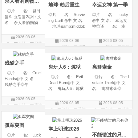
杀人者的购物中心2
地球·劫后重生
幸运女神 第一季
◎片 名: 킬러
◎片 名: Surviv
◎片 名: Lucky
들의 쇼핑몰2◎中 文
ing Earth◎中 文 名:
◎中 文 名: 幸运女
名: 杀人者的购物
地球&amp;middot;
神◎译 名: 幸
中心2◎译 名:
劫后重生◎译
运◎年 代: 202
A Shop for Killers S
2026-08-06
名: 幸存地球◎
6◎产 地: 美国
2 / A Shop for Killers
2026-08-06
2026-08-05
评论
日韩
年 代: 2026◎
◎类 别: 剧情 /
Season 2◎年
评论
纪录
评论
欧美
产 地: 美国◎
犯罪◎语 言:
剧
代: 2026◎产
片
剧
类 别: 纪录片
英语◎上映日期: 2
地: 韩国
◎语 言: 英语
026-07-15(美国)
残酷之手
鬼玩人6：炼狱
离群索金
◎上映
◎片 名: Cruel
◎片 名: Evil
◎片 名: The I
Hands◎中 文 名:
Dead Burn◎中 文
solate Thief◎中 文
残酷之手◎年
名: 鬼玩人6：炼狱
名: 离群索金◎
代: 2026◎产
◎译 名: 尸变
年 代: 2026◎
地: 澳大利亚◎
2026-08-05
焚场(台) / 鬼玩人6：
产 地: 美国◎
类 别: 惊悚 / 恐
2026-08-05
2026-08-05
评论
恐怖
燃烧 / 鬼玩人崛起衍
类 别: 西部◎
怖◎语 言: 英
评论
恐怖
评论
动作
生电影◎年 代:
语 言: 英语◎
片
语◎上映日期: 202
片
片
2026◎产 地:
上映日期: 2026-07-
6-07-24(澳大利亚)
美国◎类 别:
10(美国)◎IMDb评分
孤军突围
掌上明珠2026
不能错过的只有你2
◎片 名: Luck