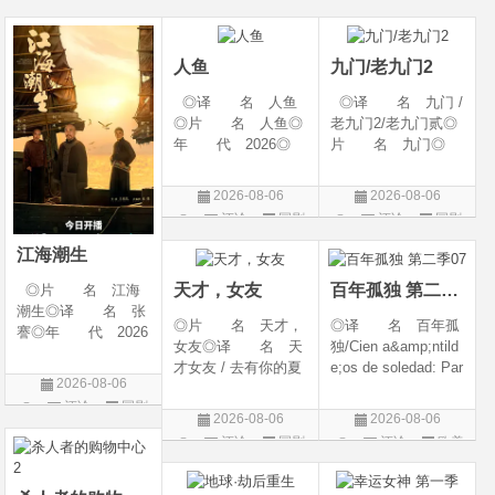
幻 / 冒险◎语 言:
06(中国大陆)◎豆瓣
陆◎类 别: 剧
片
片
汉语普通话◎上映
链接 https://movie.
情 / 爱情◎语 言:
日期: 202
douban.com/s
汉语普通话◎上映
人鱼
九门/老九门2
◎译 名 人鱼
◎译 名 九门 /
◎片 名 人鱼◎
老九门2/老九门贰◎
年 代 2026◎
片 名 九门◎
产 地 中国大陆
年 代 2026◎
◎类 别 剧情 /
产 地 中国大陆
2026-08-06
2026-08-06
悬疑◎语 言 汉
◎类 别 剧情 /
评论
国剧
评论
国剧
语普通话◎上映日
奇幻 / 冒险◎语
期 2026-08-04(中国
言 汉语普通话◎上
江海潮生
大陆)◎IMDb链接 t
映日期 2026-07
天才，女友
百年孤独 第二季07
◎片 名 江海
潮生◎译 名 张
◎片 名 天才，
◎译 名 百年孤
謇◎年 代 2026
女友◎译 名 天
独/Cien a&amp;ntild
◎产 地 中国大
才女友 / 去有你的夏
e;os de soledad: Par
陆◎类 别 传记
2026-08-06
天 / 当你耀眼时◎
te 1/One Hundred Y
/ 历史 / 古装◎语
评论
国剧
年 代 2026◎
ears of Solitude/One
言 汉语普通话◎
2026-08-06
2026-08-06
产 地 中国大陆
Hundred Years of So
上映日期 2026-07-
评论
国剧
评论
欧美
◎类 别 剧情 /
litude: Part 1/百年孤
20(中国大陆)◎
剧
爱情◎语 言 汉
寂/百年孤寂：第一
语普通话◎上映日期
部(台)/百年孤