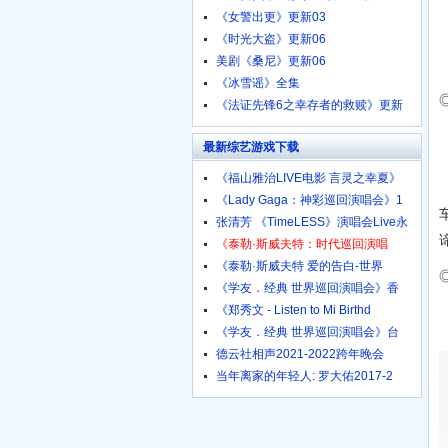
《女警出更》更新03
《时光大盗》更新06
美剧《桑尼》更新06
《冰雪谣》全集
《法证先锋6之幸存者的救赎》更新
最新综艺游戏下载
《福山雅治LIVE电影 言灵之幸夏》
《Lady Gaga：神彩巡回演唱会》1
张清芳 《TimeLESS》演唱会Live永
《泰勒·斯威夫特：时代巡回演唱
《泰勒·斯威夫特 爱的告白-世界
《学友．经典 世界巡回演唱会》香
《郑秀文 - Listen to Mi Birthd
《学友．经典 世界巡回演唱会》台
德云社相声2021-2022跨年晚会
当年离家的年轻人: 罗大佑2017-2