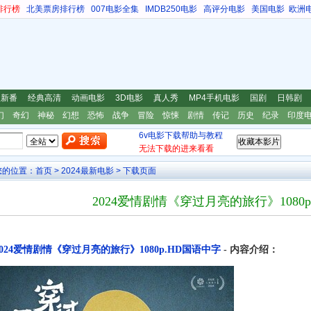
排行榜
北美票房排行榜
007电影全集
IMDB250电影
高评分电影
美国电影
欧洲
漫新番
经典高清
动画电影
3D电影
真人秀
MP4手机电影
国剧
日韩剧
幻
奇幻
神秘
幻想
恐怖
战争
冒险
惊悚
剧情
传记
历史
纪录
印度
6v电影下载帮助与教程
无法下载的进来看看
您的位置：
首页
>
2024最新电影
> 下载页面
2024爱情剧情《穿过月亮的旅行》1080
2024爱情剧情《穿过月亮的旅行》1080p.HD国语中字
- 内容介绍：