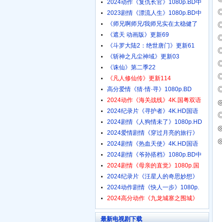
2024动作《复仇长官》1080p.BD中
2023剧情《漂流人生》1080p.BD中
《师兄啊师兄/我师兄实在太稳健了
《遮天 动画版》更新69
《斗罗大陆2：绝世唐门》更新61
《斩神之凡尘神域》更新03
《诛仙》第二季22
《凡人修仙传》更新114
◎
高分爱情《猜·情·寻》1080p.BD
2024动作《海关战线》4K.国粤双语
2024纪录片《寻护者》4K.HD国语
中
2024剧情《人狗情未了》1080p.HD
◎
2024爱情剧情《穿过月亮的旅行》
2024剧情《热血天使》4K.HD国语
中
2024剧情《爷孙搭档》1080p.BD中
2024剧情《母亲的直觉》1080p.国
2024纪录片《汪星人的奇思妙想》
2024动作剧情《快人一步》1080p.
2024高分动作《九龙城寨之围城》
最新电视剧下载