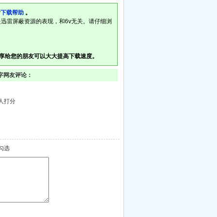
看
下载帮助
。
是迅雷屏蔽资源的表现，和6v无关。请仔细浏
享给您的朋友可以大大提高下载速度。
中字网友评论：