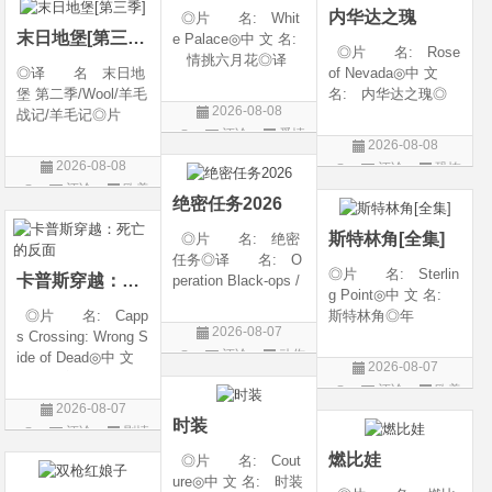
内华达之瑰
◎片 名: Whit
类 别: 动作 /
随着一同入
末日地堡[第三季]
e Palace◎中 文 名:
◎片 名: Rose
情挑六月花◎译
◎译 名 末日地
of Nevada◎中 文
名: 人间有情 / 极
堡 第二季/Wool/羊毛
名: 内华达之瑰◎
道之恋 / 白色宫殿◎
2026-08-08
战记/羊毛记◎片
译 名: 内华达
年 代: 1990◎
评论
爱情
名 Silo Season 2
玫瑰 / 英伦转生号
产 地: 美国◎
2026-08-08
◎年 代 2024◎
(港) / 谜航(台)◎年
片
类 别: 剧情 / 爱
2026-08-08
评论
恐怖
产 地 美国◎
代: 2025◎产
情◎语
评论
欧美
片
类 别 剧情 / 科
地: 英国◎类
绝密任务2026
剧
幻 / 悬疑◎语
别: 剧情 / 恐
斯特林角[全集]
◎片 名: 绝密
言 英语◎上映日
任务◎译 名: O
◎片 名: Sterlin
卡普斯穿越：死亡的反面
peration Black-ops /
g Point◎中 文 名:
中国兵王 / 中国兵王
◎片 名: Capp
斯特林角◎年
&amp;middot;绝密任
2026-08-07
s Crossing: Wrong S
代: 2026◎产
务◎年 代: 202
评论
动作
ide of Dead◎中 文
地: 美国◎类
6◎产 地: 中国
2026-08-07
名: 卡普斯穿越：
别: 剧情◎语
片
大陆◎类 别:
评论
欧美
死亡的反面◎年
言: 英语◎上映日
动作 / 战争 / 犯
2026-08-07
剧
代: 2026◎产
期: 2026-08-05(美
时装
评论
剧情
地: 美国◎类
国)◎IMDb评分: 6
片
燃比娃
◎片 名: Cout
别: 剧情 / 悬疑 / 惊
ure◎中 文 名: 时装
悚 / 犯罪◎语