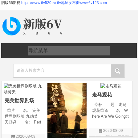
旧版66影视
https://www.6v520.tv/
6v地址发布页www.6v123.com
请输入搜索内容
走马观花
完美世界剧场版 九劫焚天
◎标 题 走马
◎片 名: 完美
观花◎译 名 W
世界剧场版 九劫焚
here Are We Going◎
天◎译 名: Perf
年 代 2026◎
ect World Movie: Ni
产 地 中国大陆
2026-08-09
ne Calamities Burnin
◎类 别 剧情◎
2026-08-09
评论
剧情