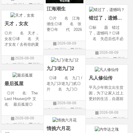
g Heaven / Perfect
语 言 汉语普通
评论
动画
片
World Movie: Nine T
话◎上映日期 2026
江海潮生
片
ribulations Incinerate
-06-12(中国大陆)◎
错过了，遗憾吗？
◎片 名 江海
the H
天才，女友
潮生◎译 名 张
◎标 题 错过
謇◎年 代 2026
◎片 名 天才，
了，遗憾吗？◎译
◎产 地 中国大
女友◎译 名 天
名 失恋后也不必
陆◎类 别 传记
2026-08-09
才女友 / 去有你的夏
做的12件事 / Be You
/ 历史 / 古装◎语
评论
国剧
天 / 当你耀眼时◎
rself◎年 代 20
言 汉语普通话◎
2026-08-09
年 代 2026◎
26◎产 地 中国
上映日期 2026-07-
2026-08-08
评论
爱情
产 地 中国大陆
大陆◎类 别 喜
20(中国大陆)◎
评论
国剧
片
◎类 别 剧情 /
剧 / 爱情◎语
九门/老九门2
爱情◎语 言 汉
言 汉语普通话◎上
凡人修仙传
◎译 名 九门 /
语普通话◎上映日期
映
最后孤屋
老九门2/老九门贰◎
平凡少年韩立出生贫
片 名 九门◎
◎片 名: The
困，为了让家人过上
年 代 2026◎
Last House◎中 文
更好的生活，自愿前
产 地 中国大陆
2026-08-08
名: 最后孤屋◎
去七玄门参加入门考
◎类 别 剧情 /
评论
国剧
译 名: 11817 /
核，最终被墨大夫收
奇幻 / 冒险◎语
2026-08-08
Eleven Eight One S
入门下。 墨大夫一
言 汉语普通话◎上
2026-08-08
评论
动画
even◎年 代: 2
开始对韩立悉心培
映日期 2026-07
评论
动作
片
026◎产 地: 英
养、传授医术，让韩
情挑六月花
片
国 / 法国 / 美国◎
立对他非常感激，但