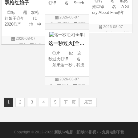
◎片 名: 燃比
双枪红娘子
◎译 名: Stitch
娃◎译 名: A St
es / 缝合 / 高订人生
◎标 题 双枪
ory About Fire◎年
(台)◎年 代: 20
2026-08-07
红娘子◎年 代
代: 2025◎产
25◎产 地: 法
评论
剧情
2026◎产 地 中
地: 中国大陆◎
国 / 美国◎类 别:
2026-08-07
国大陆◎类 别
类 别: 动画 / 奇
片
剧情◎语 言:
评论
动画
剧情 / 动作 / 战争◎
幻 / 冒险◎语 言:
法语 /
2026-08-07
片
上映日期 2026-08-
汉语普通话◎上映
这一秒过火[全集]
评论
动作
06(中国大陆)◎豆瓣
日期: 202
片
◎片 名: 这一
链接 https://movie.
秒过火◎译 名:
douban.com/s
如果这一秒，我没
遇见你 / 这一秒◎
年 代: 2026◎
2026-08-07
产 地: 中国大
评论
国剧
陆◎类 别: 剧
情 / 爱情◎语 言:
汉语普通话◎上映
1
2
3
4
5
下一页
尾页
Copyright © 2012-2022
新版6v电影（旧版66影视）- 免费电影下载