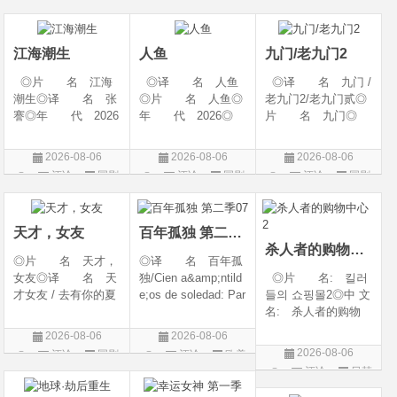
幻 / 冒险◎语 言:
06(中国大陆)◎豆瓣
陆◎类 别: 剧
片
片
汉语普通话◎上映
链接 https://movie.
情 / 爱情◎语 言:
日期: 202
douban.com/s
汉语普通话◎上映
江海潮生
人鱼
九门/老九门2
◎片 名 江海
◎译 名 人鱼
◎译 名 九门 /
潮生◎译 名 张
◎片 名 人鱼◎
老九门2/老九门贰◎
謇◎年 代 2026
年 代 2026◎
片 名 九门◎
◎产 地 中国大
产 地 中国大陆
年 代 2026◎
陆◎类 别 传记
◎类 别 剧情 /
产 地 中国大陆
2026-08-06
2026-08-06
2026-08-06
/ 历史 / 古装◎语
悬疑◎语 言 汉
◎类 别 剧情 /
评论
国剧
评论
国剧
评论
国剧
言 汉语普通话◎
语普通话◎上映日
奇幻 / 冒险◎语
上映日期 2026-07-
期 2026-08-04(中国
言 汉语普通话◎上
20(中国大陆)◎
大陆)◎IMDb链接 t
映日期 2026-07
天才，女友
百年孤独 第二季07
杀人者的购物中心2
◎片 名 天才，
◎译 名 百年孤
女友◎译 名 天
独/Cien a&amp;ntild
◎片 名: 킬러
才女友 / 去有你的夏
e;os de soledad: Par
들의 쇼핑몰2◎中 文
天 / 当你耀眼时◎
te 1/One Hundred Y
名: 杀人者的购物
年 代 2026◎
ears of Solitude/One
中心2◎译 名:
2026-08-06
2026-08-06
产 地 中国大陆
Hundred Years of So
A Shop for Killers S
2026-08-06
评论
国剧
评论
欧美
◎类 别 剧情 /
litude: Part 1/百年孤
2 / A Shop for Killers
评论
日韩
剧
爱情◎语 言 汉
寂/百年孤寂：第一
Season 2◎年
剧
语普通话◎上映日期
部(台)/百年孤
代: 2026◎产