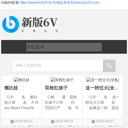
旧版66影视
https://www.6v520.tv/
6v地址发布页www.6v123.com
请输入搜索内容
燃比娃
双枪红娘子
这一秒过火[全集]
◎片 名: 燃比
◎标 题 双枪
◎片 名: 这一
娃◎译 名: A St
红娘子◎年 代
秒过火◎译 名:
ory About Fire◎年
2026◎产 地 中
如果这一秒，我没
代: 2025◎产
国大陆◎类 别
遇见你 / 这一秒◎
地: 中国大陆◎
剧情 / 动作 / 战争◎
年 代: 2026◎
2026-08-07
2026-08-07
2026-08-07
类 别: 动画 / 奇
上映日期 2026-08-
产 地: 中国大
评论
动画
评论
动作
评论
国剧