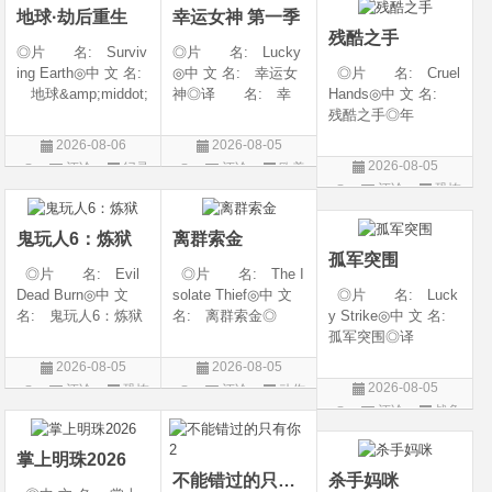
地球·劫后重生
幸运女神 第一季
地: 韩国
残酷之手
◎片 名: Surviv
◎片 名: Lucky
ing Earth◎中 文 名:
◎中 文 名: 幸运女
◎片 名: Cruel
地球&amp;middot;
神◎译 名: 幸
Hands◎中 文 名:
劫后重生◎译
运◎年 代: 202
残酷之手◎年
名: 幸存地球◎
6◎产 地: 美国
代: 2026◎产
2026-08-06
2026-08-05
年 代: 2026◎
◎类 别: 剧情 /
地: 澳大利亚◎
2026-08-05
评论
纪录
评论
欧美
产 地: 美国◎
犯罪◎语 言:
类 别: 惊悚 / 恐
评论
恐怖
片
剧
类 别: 纪录片
英语◎上映日期: 2
怖◎语 言: 英
片
◎语 言: 英语
026-07-15(美国)
语◎上映日期: 202
鬼玩人6：炼狱
离群索金
◎上映
6-07-24(澳大利亚)
孤军突围
◎片 名: Evil
◎片 名: The I
Dead Burn◎中 文
solate Thief◎中 文
◎片 名: Luck
名: 鬼玩人6：炼狱
名: 离群索金◎
y Strike◎中 文 名:
◎译 名: 尸变
年 代: 2026◎
孤军突围◎译
焚场(台) / 鬼玩人6：
产 地: 美国◎
名: 致命打击◎
2026-08-05
2026-08-05
燃烧 / 鬼玩人崛起衍
类 别: 西部◎
年 代: 2026◎
2026-08-05
评论
恐怖
评论
动作
生电影◎年 代:
语 言: 英语◎
产 地: 美国◎
评论
战争
片
片
2026◎产 地:
上映日期: 2026-07-
类 别: 剧情 / 动
片
美国◎类 别:
10(美国)◎IMDb评分
作 / 战争◎语 言:
掌上明珠2026
英语◎上映日
不能错过的只有你2
杀手妈咪