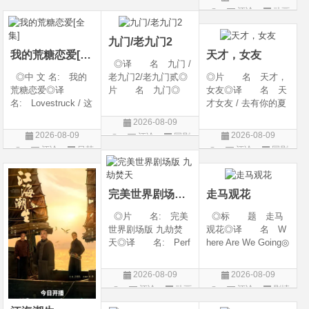
西◎类 别: 动
期 2026-08-09(中国
地: 英国◎类
评论
动画
片
片
作 / 科幻 / 惊悚 / 犯
大陆网络)◎豆瓣链
别: 喜剧 / 动画 /
片
罪 / 冒险◎语
接 https://movie.
短片◎语 言:
九门/老九门2
英语◎上映日期:
我的荒糖恋爱[全集]
天才，女友
◎译 名 九门 /
◎中 文 名: 我的
老九门2/老九门贰◎
◎片 名 天才，
荒糖恋爱◎译
片 名 九门◎
女友◎译 名 天
名: Lovestruck / 这
年 代 2026◎
才女友 / 去有你的夏
糟糕的爱情 / 这该死
产 地 中国大陆
天 / 当你耀眼时◎
2026-08-09
的爱情◎年 代:
◎类 别 剧情 /
年 代 2026◎
2026-08-09
2026-08-09
评论
国剧
2026◎产 地:
奇幻 / 冒险◎语
产 地 中国大陆
评论
日韩
评论
国剧
韩国◎类 别:
言 汉语普通话◎上
◎类 别 剧情 /
剧
剧情 / 爱情◎语
映日期 2026-07
爱情◎语 言 汉
言: 韩语◎上
语普通话◎上映日期
完美世界剧场版 九劫焚天
走马观花
◎片 名: 完美
◎标 题 走马
世界剧场版 九劫焚
观花◎译 名 W
天◎译 名: Perf
here Are We Going◎
ect World Movie: Ni
年 代 2026◎
ne Calamities Burnin
产 地 中国大陆
2026-08-09
2026-08-09
g Heaven / Perfect
◎类 别 剧情◎
评论
动画
评论
剧情
World Movie: Nine T
语 言 汉语普通
片
片
ribulations Incinerate
话◎上映日期 2026