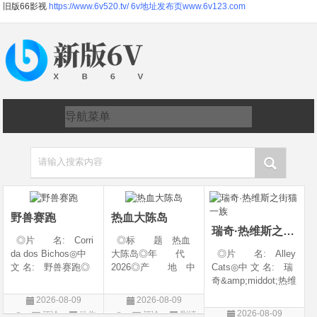
旧版66影视
https://www.6v520.tv/
6v地址发布页www.6v123.com
请输入搜索内容
野兽赛跑
热血大陈岛
瑞奇·热维斯之街猫一族
◎片 名: Corri
◎标 题 热血
da dos Bichos◎中
大陈岛◎年 代
◎片 名: Alley
文 名: 野兽赛跑◎
2026◎产 地 中
Cats◎中 文 名: 瑞
译 名: Beast R
国大陆◎类 别
奇&amp;middot;热维
ace◎年 代: 20
剧情◎语 言 汉
斯之街猫一族◎年
2026-08-09
2026-08-09
26◎产 地: 巴
语普通话◎上映日
代: 2026◎产
2026-08-09
评论
动作
评论
剧情