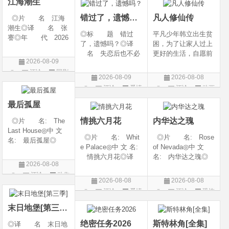
江海潮生
the H
-06-12(中国大陆)◎
错过了，遗憾吗？
凡人修仙传
◎片 名 江海
潮生◎译 名 张
◎标 题 错过
平凡少年韩立出生贫
謇◎年 代 2026
了，遗憾吗？◎译
困，为了让家人过上
◎产 地 中国大
名 失恋后也不必
更好的生活，自愿前
陆◎类 别 传记
2026-08-09
做的12件事 / Be You
去七玄门参加入门考
/ 历史 / 古装◎语
评论
国剧
rself◎年 代 20
核，最终被墨大夫收
言 汉语普通话◎
2026-08-09
2026-08-08
26◎产 地 中国
入门下。 墨大夫一
上映日期 2026-07-
评论
爱情
评论
动画
大陆◎类 别 喜
开始对韩立悉心培
20(中国大陆)◎
片
片
剧 / 爱情◎语
养、传授医术，让韩
最后孤屋
言 汉语普通话◎上
立对他非常感激，但
情挑六月花
内华达之瑰
◎片 名: The
映
随着一同入
Last House◎中 文
◎片 名: Whit
◎片 名: Rose
名: 最后孤屋◎
e Palace◎中 文 名:
of Nevada◎中 文
译 名: 11817 /
情挑六月花◎译
名: 内华达之瑰◎
Eleven Eight One S
2026-08-08
名: 人间有情 / 极
译 名: 内华达
even◎年 代: 2
评论
动作
道之恋 / 白色宫殿◎
玫瑰 / 英伦转生号
026◎产 地: 英
2026-08-08
2026-08-08
年 代: 1990◎
(港) / 谜航(台)◎年
片
国 / 法国 / 美国◎
评论
爱情
评论
恐怖
产 地: 美国◎
代: 2025◎产
类 别: 动作 /
片
片
类 别: 剧情 / 爱
地: 英国◎类
末日地堡[第三季]
情◎语
别: 剧情 / 恐
绝密任务2026
斯特林角[全集]
◎译 名 末日地