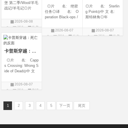
堡 第二季/Wool/羊毛
◎片 名: 绝密
◎片 名: Sterlin
战记/羊毛记◎片
任务◎译 名: O
g Point◎中 文 名:
名 Silo Season 2
peration Black-ops /
斯特林角◎年
◎年 代 2024◎
2026-08-08
中国兵王 / 中国兵王
代: 2026◎产
产 地 美国◎
评论
欧美
&amp;middot;绝密任
地: 美国◎类
类 别 剧情 / 科
2026-08-07
2026-08-07
务◎年 代: 202
别: 剧情◎语
剧
幻 / 悬疑◎语
评论
动作
评论
欧美
6◎产 地: 中国
言: 英语◎上映日
言 英语◎上映日
片
剧
大陆◎类 别:
期: 2026-08-05(美
动作 / 战争 / 犯
国)◎IMDb评分: 6
卡普斯穿越：死亡的反面
◎片 名: Capp
s Crossing: Wrong S
ide of Dead◎中 文
名: 卡普斯穿越：
死亡的反面◎年
2026-08-07
代: 2026◎产
评论
剧情
地: 美国◎类
片
别: 剧情 / 悬疑 / 惊
悚 / 犯罪◎语
1
2
3
4
5
下一页
尾页