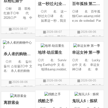
双枪红娘子
这一秒过火[全集]
百年孤独 第二季07
◎标 题 双枪
◎片 名: 这一
◎译 名 百年孤
红娘子◎年 代
秒过火◎译 名:
独/Cien a&amp;ntild
2026◎产 地 中
如果这一秒，我没
e;os de soledad: Par
国大陆◎类 别
遇见你 / 这一秒◎
te 1/One Hundred Y
剧情 / 动作 / 战争◎
2026-08-07
年 代: 2026◎
ears of Solitude/One
上映日期 2026-08-
2026-08-07
2026-08-06
评论
动作
产 地: 中国大
Hundred Years of So
06(中国大陆)◎豆瓣
评论
国剧
评论
欧美
陆◎类 别: 剧
litude: Part 1/百年孤
片
链接 https://movie.
剧
情 / 爱情◎语 言:
寂/百年孤寂：第一
douban.com/s
汉语普通话◎上映
部(台)/百年孤
地球·劫后重生
幸运女神 第一季
杀人者的购物中心2
◎片 名: Surviv
◎片 名: Lucky
◎片 名: 킬러
ing Earth◎中 文 名:
◎中 文 名: 幸运女
들의 쇼핑몰2◎中 文
地球&amp;middot;
神◎译 名: 幸
名: 杀人者的购物
劫后重生◎译
运◎年 代: 202
中心2◎译 名:
名: 幸存地球◎
6◎产 地: 美国
A Shop for Killers S
2026-08-06
2026-08-05
2026-08-06
年 代: 2026◎
◎类 别: 剧情 /
2 / A Shop for Killers
评论
纪录
评论
欧美
评论
日韩
产 地: 美国◎
犯罪◎语 言:
Season 2◎年
片
剧
类 别: 纪录片
英语◎上映日期: 2
剧
代: 2026◎产
◎语 言: 英语
026-07-15(美国)
地: 韩国
残酷之手
鬼玩人6：炼狱
◎上映
离群索金