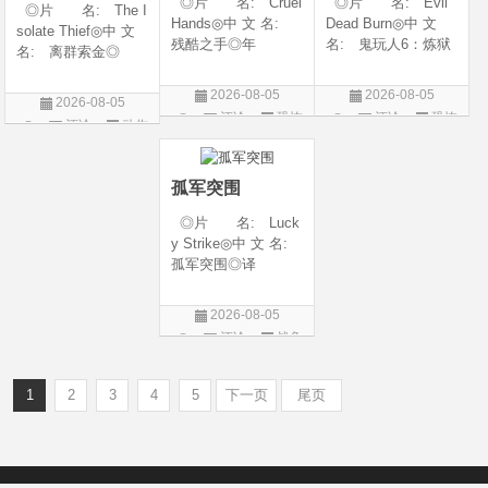
◎片 名: Cruel
◎片 名: Evil
◎片 名: The I
Hands◎中 文 名:
Dead Burn◎中 文
solate Thief◎中 文
残酷之手◎年
名: 鬼玩人6：炼狱
名: 离群索金◎
代: 2026◎产
◎译 名: 尸变
年 代: 2026◎
地: 澳大利亚◎
焚场(台) / 鬼玩人6：
产 地: 美国◎
2026-08-05
2026-08-05
2026-08-05
类 别: 惊悚 / 恐
燃烧 / 鬼玩人崛起衍
类 别: 西部◎
评论
恐怖
评论
恐怖
评论
动作
怖◎语 言: 英
生电影◎年 代:
语 言: 英语◎
片
片
语◎上映日期: 202
2026◎产 地:
片
上映日期: 2026-07-
6-07-24(澳大利亚)
美国◎类 别:
10(美国)◎IMDb评分
孤军突围
◎片 名: Luck
y Strike◎中 文 名:
孤军突围◎译
名: 致命打击◎
年 代: 2026◎
2026-08-05
产 地: 美国◎
评论
战争
类 别: 剧情 / 动
片
作 / 战争◎语 言:
英语◎上映日
1
2
3
4
5
下一页
尾页