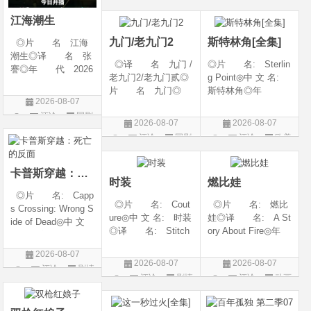
◎类 别 剧情 /
6◎产 地: 中国
片
爱情◎语 言 汉
大陆◎类 别:
江海潮生
语普通话◎上映日期
动作 / 战争 / 犯
九门/老九门2
斯特林角[全集]
◎片 名 江海
潮生◎译 名 张
◎译 名 九门 /
◎片 名: Sterlin
謇◎年 代 2026
老九门2/老九门贰◎
g Point◎中 文 名:
◎产 地 中国大
片 名 九门◎
斯特林角◎年
陆◎类 别 传记
2026-08-07
年 代 2026◎
代: 2026◎产
/ 历史 / 古装◎语
评论
国剧
产 地 中国大陆
地: 美国◎类
言 汉语普通话◎
2026-08-07
2026-08-07
◎类 别 剧情 /
别: 剧情◎语
上映日期 2026-07-
评论
国剧
评论
欧美
奇幻 / 冒险◎语
言: 英语◎上映日
20(中国大陆)◎
剧
言 汉语普通话◎上
期: 2026-08-05(美
映日期 2026-07
国)◎IMDb评分: 6
卡普斯穿越：死亡的反面
时装
燃比娃
◎片 名: Capp
◎片 名: Cout
◎片 名: 燃比
s Crossing: Wrong S
ure◎中 文 名: 时装
娃◎译 名: A St
ide of Dead◎中 文
◎译 名: Stitch
ory About Fire◎年
名: 卡普斯穿越：
es / 缝合 / 高订人生
代: 2025◎产
死亡的反面◎年
2026-08-07
(台)◎年 代: 20
地: 中国大陆◎
代: 2026◎产
2026-08-07
2026-08-07
评论
剧情
25◎产 地: 法
类 别: 动画 / 奇
地: 美国◎类
评论
剧情
评论
动画
国 / 美国◎类 别:
幻 / 冒险◎语 言:
片
别: 剧情 / 悬疑 / 惊
片
片
剧情◎语 言:
汉语普通话◎上映
悚 / 犯罪◎语
法语 /
日期: 202