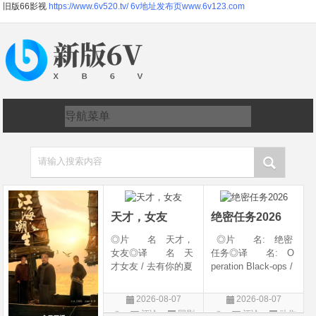
旧版66影视
https://www.6v520.tv/
6v地址发布页www.6v123.com
请输入搜索内容
天才，女友
绝密任务2026
◎片 名 天才，
◎片 名: 绝密
女友◎译 名 天
任务◎译 名: O
才女友 / 去有你的夏
peration Black-ops /
天 / 当你耀眼时◎
中国兵王 / 中国兵王
年 代 2026◎
&amp;middot;绝密任
2026-08-07
2026-08-07
产 地 中国大陆
务◎年 代: 202
评论
国剧
评论
动作