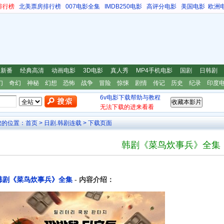
排行榜
北美票房排行榜
007电影全集
IMDB250电影
高评分电影
美国电影
欧洲
漫新番
经典高清
动画电影
3D电影
真人秀
MP4手机电影
国剧
日韩剧
幻
奇幻
神秘
幻想
恐怖
战争
冒险
惊悚
剧情
传记
历史
纪录
印度
6v电影下载帮助与教程
无法下载的进来看看
您的位置：
首页
>
日剧.韩剧连载
> 下载页面
韩剧《菜鸟炊事兵》全集
韩剧《菜鸟炊事兵》全集
- 内容介绍：