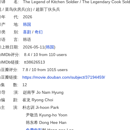
译 名: The Legend of Kitchen Soldier / The Legendary Coo
说 / 菜鸟伙房兵(台) / 超新丁伙头兵
◎年 代: 2026
◎产 地:
韩国
◎类 别:
喜剧
/
奇幻
◎语 言: 韩语
◎上映日期: 2026-05-11(
韩国
)
IMDb评分: 8.4 / 10 from 110 users
IMDb链接: tt38626513
豆瓣评分: 7.8 / 10 from 1015 users
◎豆瓣链接:
https://movie.douban.com/subject/37194459/
◎集 数: 12
◎导 演: 赵南亨 Jo Nam Hyung
◎编 剧: 崔龙 Ryong Choi
◎主 演: 朴志训 Ji-hoon Park
尹敬浩 Kyung-ho Yoon
韩东希 Dong Hee Han