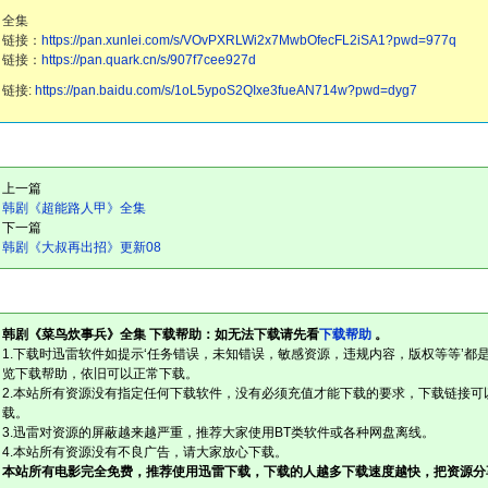
全集
链接：
https://pan.xunlei.com/s/VOvPXRLWi2x7MwbOfecFL2iSA1?pwd=977q
链接：
https://pan.quark.cn/s/907f7cee927d
链接:
https://pan.baidu.com/s/1oL5ypoS2QIxe3fueAN714w?pwd=dyg7
上一篇
韩剧《超能路人甲》全集
下一篇
韩剧《大叔再出招》更新08
韩剧《菜鸟炊事兵》全集 下载帮助：如无法下载请先看
下载帮助
。
1.下载时迅雷软件如提示‘任务错误，未知错误，敏感资源，违规内容，版权等等’都
览下载帮助，依旧可以正常下载。
2.本站所有资源没有指定任何下载软件，没有必须充值才能下载的要求，下载链接可
载。
3.迅雷对资源的屏蔽越来越严重，推荐大家使用BT类软件或各种网盘离线。
4.本站所有资源没有不良广告，请大家放心下载。
本站所有电影完全免费，推荐使用迅雷下载，下载的人越多下载速度越快，把资源分