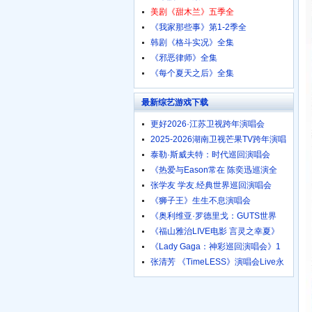
美剧《甜木兰》五季全
《我家那些事》第1-2季全
韩剧《格斗实况》全集
《邪恶律师》全集
《每个夏天之后》全集
最新综艺游戏下载
更好2026·江苏卫视跨年演唱会
2025-2026湖南卫视芒果TV跨年演唱
泰勒·斯威夫特：时代巡回演唱会
《热爱与Eason常在 陈奕迅巡演全
张学友 学友.经典世界巡回演唱会
《狮子王》生生不息演唱会
《奥利维亚·罗德里戈：GUTS世界
《福山雅治LIVE电影 言灵之幸夏》
《Lady Gaga：神彩巡回演唱会》1
张清芳 《TimeLESS》演唱会Live永