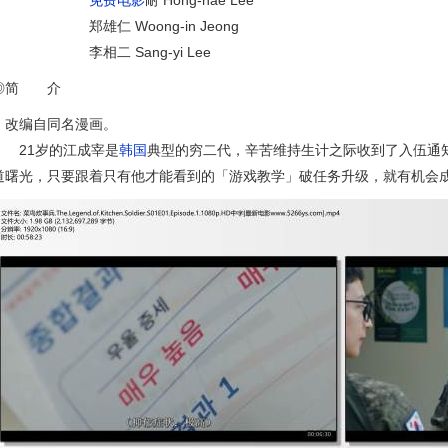
免费电影
耐 Hong-nae Lee
郑雄仁 Woong-in Jeong
李相二 Sang-yi Lee
◎简 介
改编自同名漫画。
21岁的江成宰是
韩国
典型的穷二代，辛苦维持生计之际收到了入伍通
道曙光，只要跟着只有他才能看到的「游戏教学」破任务升级，就有机会