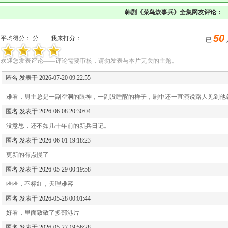
韩剧《菜鸟炊事兵》全集网友评论：