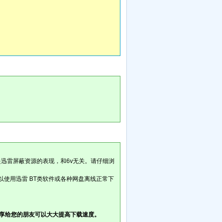
是迅雷屏蔽资源的表现，和6v无关。请仔细浏
以使用迅雷 BT类软件或各种网盘离线正常下
享给您的朋友可以大大提高下载速度。