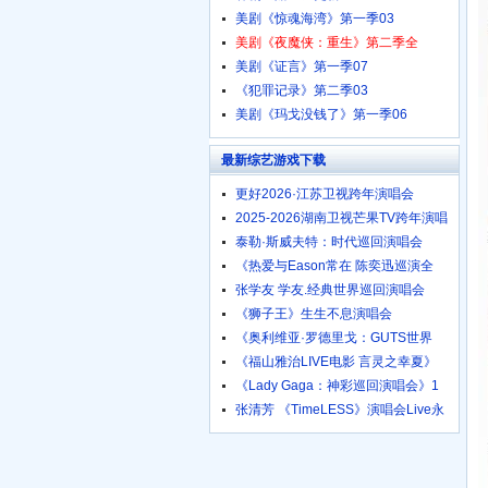
美剧《惊魂海湾》第一季03
美剧《夜魔侠：重生》第二季全
美剧《证言》第一季07
《犯罪记录》第二季03
美剧《玛戈没钱了》第一季06
最新综艺游戏下载
更好2026·江苏卫视跨年演唱会
2025-2026湖南卫视芒果TV跨年演唱
泰勒·斯威夫特：时代巡回演唱会
《热爱与Eason常在 陈奕迅巡演全
张学友 学友.经典世界巡回演唱会
《狮子王》生生不息演唱会
《奥利维亚·罗德里戈：GUTS世界
《福山雅治LIVE电影 言灵之幸夏》
《Lady Gaga：神彩巡回演唱会》1
张清芳 《TimeLESS》演唱会Live永