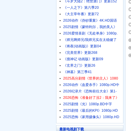
《斗罗大陆2：绝世唐门》更新152
《一人之下》第六季20
《大主宰年番》更新72
2026动作《伪钞重案》4K.HD国语
中
2025剧情《蒙特利尔，我的美人》
2026爱情喜剧《无处单身》1080p.
◎
《师兄啊师兄/我师兄实在太稳健了
《将夜(动画版)》更新04
《完美世界》更新268
《搜神记 动画版》更新09
《玄界之门》更新26
《神墓》第三季41
2025高分剧情《世界的主人》1080
2026动作《血爱杀手》1080p.HD中
C
2026纪录片《恐怖前任大全》第1-
2026恐怖《准备好了没2：我来了》
2025剧情《光》1080p.BD中字
2025剧情《最后的KPI》1080p.HD
中
2025恐怖《家用摄像头》1080p.HD
最新电视剧下载