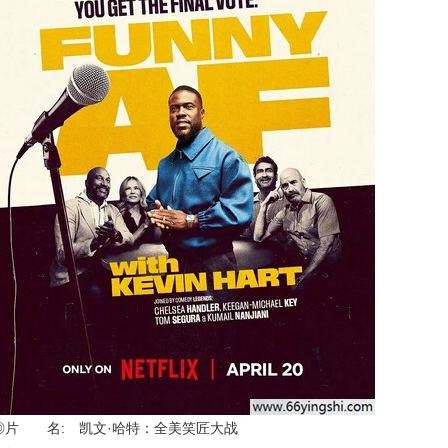
◎片 名: 凯文·哈特：全美笑匠大战