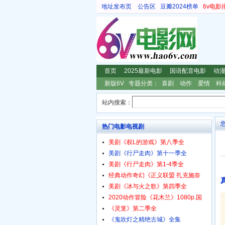
地址发布页
公告区
豆瓣2024榜单
6v电影
首页
2025最新电影
国语配音电影
动
新版6V
专题分类：
喜剧
动作
爱情
科
站内搜索：
热门电影电视剧
美剧《权L的游戏》第八季全
美剧《行尸走肉》第十一季全
美剧《行尸走肉》第1-4季全
经典动作奇幻《正义联盟 扎克施奈
美剧《冰与火之歌》第四季全
2020动作冒险《花木兰》1080p.国
《灵笼》第二季全
《鬼吹灯之精绝古城》全集