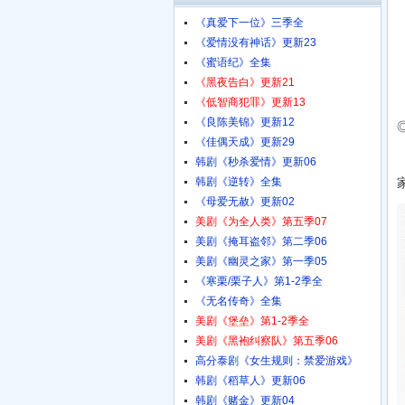
《真爱下一位》三季全
《爱情没有神话》更新23
《蜜语纪》全集
《黑夜告白》更新21
《低智商犯罪》更新13
《良陈美锦》更新12
《佳偶天成》更新29
韩剧《秒杀爱情》更新06
韩剧《逆转》全集
《母爱无赦》更新02
美剧《为全人类》第五季07
美剧《掩耳盗邻》第二季06
美剧《幽灵之家》第一季05
《寒栗/栗子人》第1-2季全
《无名传奇》全集
美剧《堡垒》第1-2季全
美剧《黑袍纠察队》第五季06
高分泰剧《女生规则：禁爱游戏》
韩剧《稻草人》更新06
韩剧《赌金》更新04