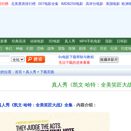
排行榜
北美票房排行榜
007电影全集
IMDB250电影
高评分电影
美国电影
欧洲
漫新番
经典高清
动画电影
3D电影
真人秀
MP4手机电影
国剧
日韩剧
幻
奇幻
神秘
幻想
恐怖
战争
冒险
惊悚
剧情
传记
历史
纪录
印度
6v电影下载帮助与教程
无法下载的进来看看
您的位置：
首页
>
真人秀
> 下载页面
真人秀《凯文·哈特：全美笑匠大
真人秀《凯文·哈特：全美笑匠大战》全集
- 内容介绍：