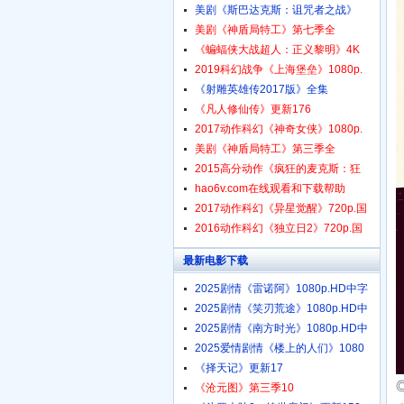
美剧《斯巴达克斯：诅咒者之战》
美剧《神盾局特工》第七季全
《蝙蝠侠大战超人：正义黎明》4K
2019科幻战争《上海堡垒》1080p.
《射雕英雄传2017版》全集
《凡人修仙传》更新176
2017动作科幻《神奇女侠》1080p.
美剧《神盾局特工》第三季全
2015高分动作《疯狂的麦克斯：狂
hao6v.com在线观看和下载帮助
2017动作科幻《异星觉醒》720p.国
2016动作科幻《独立日2》720p.国
最新电影下载
2025剧情《雷诺阿》1080p.HD中字
2025剧情《笑刃荒途》1080p.HD中
2025剧情《南方时光》1080p.HD中
2025爱情剧情《楼上的人们》1080
《择天记》更新17
《沧元图》第三季10