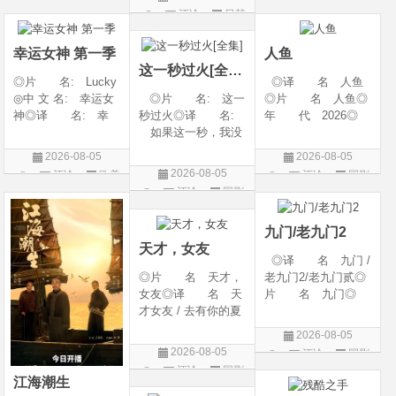
litude: Part 1/百年孤
2 / A Shop for Killers
产 地: 美国◎
评论
日韩
剧
片
寂/百年孤寂：第一
Season 2◎年
类 别: 纪录片
剧
部(台)/百年孤
代: 2026◎产
◎语 言: 英语
幸运女神 第一季
人鱼
地: 韩国
◎上映
这一秒过火[全集]
◎片 名: Lucky
◎译 名 人鱼
◎中 文 名: 幸运女
◎片 名: 这一
◎片 名 人鱼◎
神◎译 名: 幸
秒过火◎译 名:
年 代 2026◎
运◎年 代: 202
如果这一秒，我没
产 地 中国大陆
6◎产 地: 美国
遇见你 / 这一秒◎
◎类 别 剧情 /
2026-08-05
2026-08-05
◎类 别: 剧情 /
年 代: 2026◎
悬疑◎语 言 汉
2026-08-05
评论
欧美
评论
国剧
犯罪◎语 言:
产 地: 中国大
语普通话◎上映日
评论
国剧
剧
英语◎上映日期: 2
陆◎类 别: 剧
期 2026-08-04(中国
026-07-15(美国)
情 / 爱情◎语 言:
大陆)◎IMDb链接 t
九门/老九门2
汉语普通话◎上映
天才，女友
◎译 名 九门 /
◎片 名 天才，
老九门2/老九门贰◎
女友◎译 名 天
片 名 九门◎
才女友 / 去有你的夏
年 代 2026◎
天 / 当你耀眼时◎
产 地 中国大陆
2026-08-05
年 代 2026◎
◎类 别 剧情 /
2026-08-05
评论
国剧
产 地 中国大陆
奇幻 / 冒险◎语
评论
国剧
◎类 别 剧情 /
言 汉语普通话◎上
江海潮生
爱情◎语 言 汉
映日期 2026-07