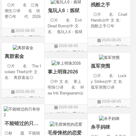
残酷之手
◎片 名 江海
语普通话◎上映日期
鬼玩人6：炼狱
潮生◎译 名 张
◎片 名: Cruel
謇◎年 代 2026
◎片 名: Evil
Hands◎中 文 名:
◎产 地 中国大
Dead Burn◎中 文
残酷之手◎年
陆◎类 别 传记
2026-08-05
名: 鬼玩人6：炼狱
代: 2026◎产
/ 历史 / 古装◎语
评论
国剧
◎译 名: 尸变
地: 澳大利亚◎
言 汉语普通话◎
2026-08-05
焚场(台) / 鬼玩人6：
类 别: 惊悚 / 恐
上映日期 2026-07-
2026-08-05
评论
恐怖
燃烧 / 鬼玩人崛起衍
怖◎语 言: 英
20(中国大陆)◎
评论
恐怖
片
生电影◎年 代:
语◎上映日期: 202
离群索金
片
2026◎产 地:
6-07-24(澳大利亚)
孤军突围
◎片 名: The I
美国◎类 别:
掌上明珠2026
solate Thief◎中 文
◎片 名: Luck
名: 离群索金◎
◎中 文 名: 掌上
y Strike◎中 文 名:
年 代: 2026◎
明珠◎译 名: M
孤军突围◎译
产 地: 美国◎
2026-08-05
aa Inti Bangaaram◎
名: 致命打击◎
类 别: 西部◎
评论
动作
年 代: 2026◎
年 代: 2026◎
语 言: 英语◎
2026-08-05
产 地: 印度◎
产 地: 美国◎
片
上映日期: 2026-07-
2026-08-04
评论
战争
类 别: 动作 / 惊
类 别: 剧情 / 动
10(美国)◎IMDb评分
评论
动作
片
悚◎语 言: 泰
作 / 战争◎语 言:
片
卢固语 Telugu◎上映
英语◎上映日
不能错过的只有你2
杀手妈咪
日期: 2026-06
毛骨悚然的恋爱
◎标 题 不能错