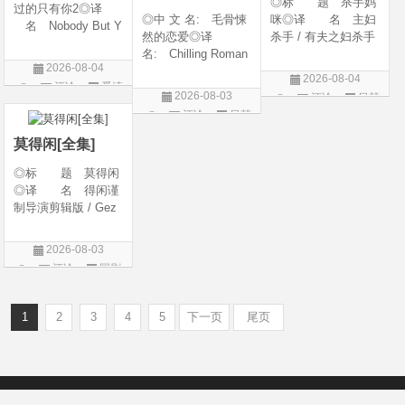
◎标 题 杀手妈
过的只有你2◎译
◎中 文 名: 毛骨悚
咪◎译 名 主妇
名 Nobody But Y
然的恋爱◎译
杀手 / 有夫之妇杀手
ou 2◎年 代 20
名: Chilling Roman
/ Married Woman Kil
26◎产 地 中国
2026-08-04
ce / Chilling Romanc
ler / A Bona Fide Kill
大陆◎类 别 喜
2026-08-04
评论
爱情
e: Find Me / Spellbo
er◎年 代 2026
剧 / 爱情◎语
2026-08-03
评论
日韩
und / Spooky in Lov
◎产 地 韩国◎
片
言 汉语普通话◎上
评论
日韩
剧
e / 我的见鬼女友(剧
类 别 剧情 / 惊
映日期 2026-04-1
剧
版) / 毛骨悚然的恋爱
悚◎语
莫得闲[全集]
(剧版) /
◎标 题 莫得闲
◎译 名 得闲谨
制导演剪辑版 / Gez
hi Town◎年 代
2026◎产 地 中
2026-08-03
国大陆◎类 别
评论
国剧
剧情 / 历史 / 战争◎
语 言 汉语普通
话 / 南京方
1
2
3
4
5
下一页
尾页
Copyright © 2012-2022
新版6v电影（旧版66影视）- 免费电影下载