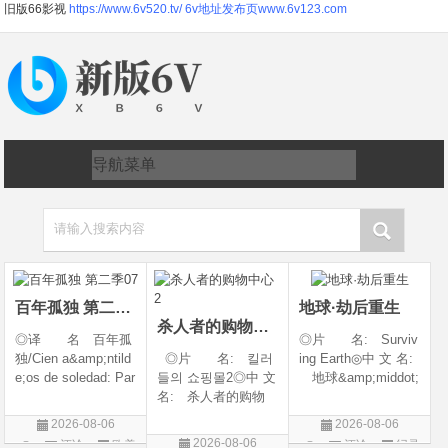
旧版66影视
https://www.6v520.tv/
6v地址发布页www.6v123.com
请输入搜索内容
百年孤独 第二季07
地球·劫后重生
杀人者的购物中心2
◎译 名 百年孤
◎片 名: Surviv
独/Cien a&amp;ntild
◎片 名: 킬러
ing Earth◎中 文 名:
e;os de soledad: Par
들의 쇼핑몰2◎中 文
地球&amp;middot;
te 1/One Hundred Y
名: 杀人者的购物
劫后重生◎译
ears of Solitude/One
中心2◎译 名:
名: 幸存地球◎
2026-08-06
2026-08-06
Hundred Years of So
A Shop for Killers S
年 代: 2026◎
2026-08-06
评论
欧美
评论
纪录