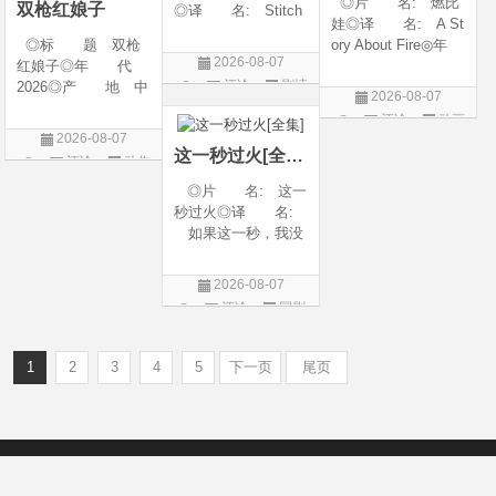
◎片 名: 燃比
双枪红娘子
◎译 名: Stitch
娃◎译 名: A St
es / 缝合 / 高订人生
◎标 题 双枪
ory About Fire◎年
(台)◎年 代: 20
2026-08-07
红娘子◎年 代
代: 2025◎产
25◎产 地: 法
评论
剧情
2026◎产 地 中
地: 中国大陆◎
国 / 美国◎类 别:
2026-08-07
国大陆◎类 别
类 别: 动画 / 奇
片
剧情◎语 言:
评论
动画
剧情 / 动作 / 战争◎
幻 / 冒险◎语 言:
法语 /
2026-08-07
片
上映日期 2026-08-
汉语普通话◎上映
这一秒过火[全集]
评论
动作
06(中国大陆)◎豆瓣
日期: 202
片
◎片 名: 这一
链接 https://movie.
秒过火◎译 名:
douban.com/s
如果这一秒，我没
遇见你 / 这一秒◎
年 代: 2026◎
2026-08-07
产 地: 中国大
评论
国剧
陆◎类 别: 剧
情 / 爱情◎语 言:
汉语普通话◎上映
1
2
3
4
5
下一页
尾页
Copyright © 2012-2022
新版6v电影（旧版66影视）- 免费电影下载