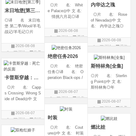
内华达之瑰
◎片 名: Whit
类 别: 动作 /
随着一同入
末日地堡[第三季]
e Palace◎中 文 名:
◎片 名: Rose
情挑六月花◎译
◎译 名 末日地
of Nevada◎中 文
名: 人间有情 / 极
堡 第二季/Wool/羊毛
名: 内华达之瑰◎
道之恋 / 白色宫殿◎
2026-08-08
战记/羊毛记◎片
译 名: 内华达
年 代: 1990◎
评论
爱情
名 Silo Season 2
玫瑰 / 英伦转生号
产 地: 美国◎
2026-08-08
◎年 代 2024◎
(港) / 谜航(台)◎年
片
类 别: 剧情 / 爱
2026-08-08
评论
恐怖
产 地 美国◎
代: 2025◎产
情◎语
评论
欧美
片
类 别 剧情 / 科
地: 英国◎类
绝密任务2026
剧
幻 / 悬疑◎语
别: 剧情 / 恐
斯特林角[全集]
◎片 名: 绝密
言 英语◎上映日
任务◎译 名: O
◎片 名: Sterlin
卡普斯穿越：死亡的反面
peration Black-ops /
g Point◎中 文 名:
中国兵王 / 中国兵王
◎片 名: Capp
斯特林角◎年
&amp;middot;绝密任
2026-08-07
s Crossing: Wrong S
代: 2026◎产
务◎年 代: 202
评论
动作
ide of Dead◎中 文
地: 美国◎类
6◎产 地: 中国
2026-08-07
名: 卡普斯穿越：
别: 剧情◎语
片
大陆◎类 别:
评论
欧美
死亡的反面◎年
言: 英语◎上映日
动作 / 战争 / 犯
2026-08-07
剧
代: 2026◎产
期: 2026-08-05(美
时装
评论
剧情
地: 美国◎类
国)◎IMDb评分: 6
片
燃比娃
◎片 名: Cout
别: 剧情 / 悬疑 / 惊
ure◎中 文 名: 时装
悚 / 犯罪◎语