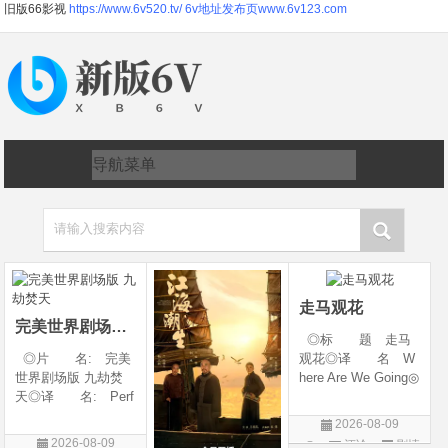
旧版66影视
https://www.6v520.tv/
6v地址发布页www.6v123.com
请输入搜索内容
走马观花
完美世界剧场版 九劫焚天
◎标 题 走马
◎片 名: 完美
观花◎译 名 W
世界剧场版 九劫焚
here Are We Going◎
天◎译 名: Perf
年 代 2026◎
ect World Movie: Ni
产 地 中国大陆
2026-08-09
ne Calamities Burnin
◎类 别 剧情◎
2026-08-09
评论
剧情