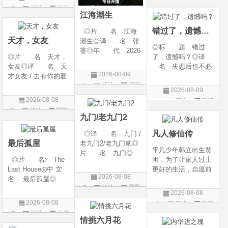
g Heaven / Perfect
语 言 汉语普通
评论
动画
片
World Movie: Nine T
话◎上映日期 2026
江海潮生
片
ribulations Incinerate
-06-12(中国大陆)◎
错过了，遗憾吗？
◎片 名 江海
the H
天才，女友
潮生◎译 名 张
◎标 题 错过
謇◎年 代 2026
◎片 名 天才，
了，遗憾吗？◎译
◎产 地 中国大
女友◎译 名 天
名 失恋后也不必
陆◎类 别 传记
2026-08-09
才女友 / 去有你的夏
做的12件事 / Be You
/ 历史 / 古装◎语
评论
国剧
天 / 当你耀眼时◎
rself◎年 代 20
言 汉语普通话◎
2026-08-09
年 代 2026◎
26◎产 地 中国
上映日期 2026-07-
2026-08-08
评论
爱情
产 地 中国大陆
大陆◎类 别 喜
20(中国大陆)◎
评论
国剧
片
◎类 别 剧情 /
剧 / 爱情◎语
九门/老九门2
爱情◎语 言 汉
言 汉语普通话◎上
凡人修仙传
◎译 名 九门 /
语普通话◎上映日期
映
最后孤屋
老九门2/老九门贰◎
平凡少年韩立出生贫
片 名 九门◎
◎片 名: The
困，为了让家人过上
年 代 2026◎
Last House◎中 文
更好的生活，自愿前
产 地 中国大陆
2026-08-08
名: 最后孤屋◎
去七玄门参加入门考
◎类 别 剧情 /
评论
国剧
译 名: 11817 /
核，最终被墨大夫收
奇幻 / 冒险◎语
2026-08-08
Eleven Eight One S
入门下。 墨大夫一
言 汉语普通话◎上
2026-08-08
评论
动画
even◎年 代: 2
开始对韩立悉心培
映日期 2026-07
评论
动作
片
026◎产 地: 英
养、传授医术，让韩
情挑六月花
片
国 / 法国 / 美国◎
立对他非常感激，但