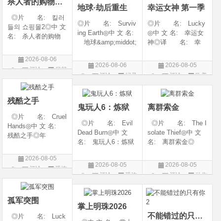
杀人者的购物中心2
地球·劫后重生
幸运女神 第一季
◎片 名: 킬러
◎片 名: Surviv
◎片 名: Lucky
들의 쇼핑몰2◎中 文
ing Earth◎中 文 名:
◎中 文 名: 幸运女
名: 杀人者的购物
地球&amp;middot;
神◎译 名: 幸
中心2◎译 名:
劫后重生◎译
运◎年 代: 202
A Shop for Killers S
2026-08-06
名: 幸存地球◎
6◎产 地: 美国
2 / A Shop for Killers
2026-08-06
2026-08-05
评论
日韩
年 代: 2026◎
◎类 别: 剧情 /
Season 2◎年
评论
纪录
评论
欧美
产 地: 美国◎
犯罪◎语 言:
剧
代: 2026◎产
片
剧
类 别: 纪录片
英语◎上映日期: 2
地: 韩国
◎语 言: 英语
026-07-15(美国)
残酷之手
鬼玩人6：炼狱
离群索金
◎上映
◎片 名: Cruel
◎片 名: Evil
◎片 名: The I
Hands◎中 文 名:
Dead Burn◎中 文
solate Thief◎中 文
残酷之手◎年
名: 鬼玩人6：炼狱
名: 离群索金◎
代: 2026◎产
◎译 名: 尸变
年 代: 2026◎
地: 澳大利亚◎
2026-08-05
焚场(台) / 鬼玩人6：
产 地: 美国◎
类 别: 惊悚 / 恐
2026-08-05
2026-08-05
评论
恐怖
燃烧 / 鬼玩人崛起衍
类 别: 西部◎
怖◎语 言: 英
评论
恐怖
评论
动作
生电影◎年 代:
语 言: 英语◎
片
语◎上映日期: 202
片
片
2026◎产 地:
上映日期: 2026-07-
6-07-24(澳大利亚)
美国◎类 别:
10(美国)◎IMDb评分
孤军突围
掌上明珠2026
不能错过的只有你2
◎片 名: Luck