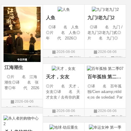
幻 / 冒险◎语 言:
06(中国大陆)◎豆瓣
陆◎类 别: 剧
片
片
汉语普通话◎上映
链接 https://movie.
情 / 爱情◎语 言:
日期: 202
douban.com/s
汉语普通话◎上映
人鱼
九门/老九门2
◎译 名 人鱼
◎译 名 九门 /
◎片 名 人鱼◎
老九门2/老九门贰◎
年 代 2026◎
片 名 九门◎
产 地 中国大陆
年 代 2026◎
◎类 别 剧情 /
产 地 中国大陆
2026-08-06
2026-08-06
悬疑◎语 言 汉
◎类 别 剧情 /
评论
国剧
评论
国剧
语普通话◎上映日
奇幻 / 冒险◎语
期 2026-08-04(中国
言 汉语普通话◎上
江海潮生
大陆)◎IMDb链接 t
映日期 2026-07
天才，女友
百年孤独 第二季07
◎片 名 江海
潮生◎译 名 张
◎片 名 天才，
◎译 名 百年孤
謇◎年 代 2026
女友◎译 名 天
独/Cien a&amp;ntild
◎产 地 中国大
才女友 / 去有你的夏
e;os de soledad: Par
陆◎类 别 传记
2026-08-06
天 / 当你耀眼时◎
te 1/One Hundred Y
/ 历史 / 古装◎语
评论
国剧
年 代 2026◎
ears of Solitude/One
言 汉语普通话◎
2026-08-06
2026-08-06
产 地 中国大陆
Hundred Years of So
上映日期 2026-07-
评论
国剧
评论
欧美
◎类 别 剧情 /
litude: Part 1/百年孤
20(中国大陆)◎
剧
爱情◎语 言 汉
寂/百年孤寂：第一
语普通话◎上映日期
部(台)/百年孤