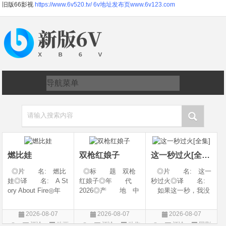
旧版66影视
https://www.6v520.tv/
6v地址发布页www.6v123.com
请输入搜索内容
燃比娃
双枪红娘子
这一秒过火[全集]
◎片 名: 燃比
◎标 题 双枪
◎片 名: 这一
娃◎译 名: A St
红娘子◎年 代
秒过火◎译 名:
ory About Fire◎年
2026◎产 地 中
如果这一秒，我没
代: 2025◎产
国大陆◎类 别
遇见你 / 这一秒◎
地: 中国大陆◎
剧情 / 动作 / 战争◎
年 代: 2026◎
2026-08-07
2026-08-07
2026-08-07
类 别: 动画 / 奇
上映日期 2026-08-
产 地: 中国大
评论
动画
评论
动作
评论
国剧