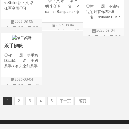
◎中 文 名: 掌上
y Strike◎中 文 名:
明珠◎译 名: M
◎标 题 不能错
孤军突围◎译
aa Inti Bangaaram◎
过的只有你2◎译
名: 致命打击◎
年 代: 2026◎
名 Nobody But Y
年 代: 2026◎
2026-08-05
产 地: 印度◎
ou 2◎年 代 20
产 地: 美国◎
2026-08-04
评论
战争
类 别: 动作 / 惊
26◎产 地 中国
类 别: 剧情 / 动
2026-08-04
评论
动作
悚◎语 言: 泰
大陆◎类 别 喜
片
作 / 战争◎语 言:
评论
爱情
片
卢固语 Telugu◎上映
剧 / 爱情◎语
英语◎上映日
片
日期: 2026-06
言 汉语普通话◎上
杀手妈咪
映日期 2026-04-1
◎标 题 杀手妈
咪◎译 名 主妇
杀手 / 有夫之妇杀手
/ Married Woman Kil
ler / A Bona Fide Kill
2026-08-04
er◎年 代 2026
评论
日韩
◎产 地 韩国◎
剧
类 别 剧情 / 惊
悚◎语
1
2
3
4
5
下一页
尾页
Copyright © 2012-2022
新版6v电影（旧版66影视）- 免费电影下载