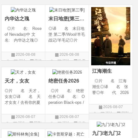
开始对韩立悉心培
026◎产 地: 英
产 地: 美国◎
片
片
片
养、传授医术，让韩
国 / 法国 / 美国◎
类 别: 剧情 / 爱
立对他非常感激，但
类 别: 动作 /
情◎语
内华达之瑰
末日地堡[第三季]
随着一同入
◎片 名: Rose
◎译 名 末日地
of Nevada◎中 文
堡 第二季/Wool/羊毛
名: 内华达之瑰◎
战记/羊毛记◎片
译 名: 内华达
名 Silo Season 2
玫瑰 / 英伦转生号
◎年 代 2024◎
2026-08-08
2026-08-08
(港) / 谜航(台)◎年
产 地 美国◎
评论
恐怖
评论
欧美
代: 2025◎产
类 别 剧情 / 科
片
剧
地: 英国◎类
幻 / 悬疑◎语
江海潮生
别: 剧情 / 恐
言 英语◎上映日
天才，女友
绝密任务2026
◎片 名 江海
潮生◎译 名 张
◎片 名 天才，
◎片 名: 绝密
謇◎年 代 2026
女友◎译 名 天
任务◎译 名: O
◎产 地 中国大
才女友 / 去有你的夏
peration Black-ops /
陆◎类 别 传记
2026-08-07
天 / 当你耀眼时◎
中国兵王 / 中国兵王
/ 历史 / 古装◎语
评论
国剧
年 代 2026◎
&amp;middot;绝密任
言 汉语普通话◎
2026-08-07
2026-08-07
产 地 中国大陆
务◎年 代: 202
上映日期 2026-07-
评论
国剧
评论
动作
◎类 别 剧情 /
6◎产 地: 中国
20(中国大陆)◎
片
爱情◎语 言 汉
大陆◎类 别:
九门/老九门2
语普通话◎上映日期
动作 / 战争 / 犯