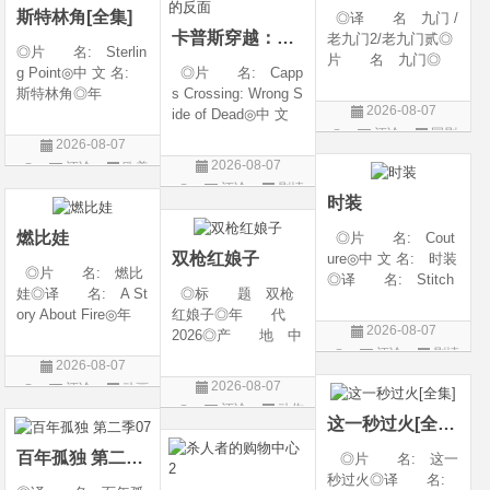
斯特林角[全集]
◎译 名 九门 /
卡普斯穿越：死亡的反面
老九门2/老九门贰◎
◎片 名: Sterlin
片 名 九门◎
g Point◎中 文 名:
◎片 名: Capp
年 代 2026◎
斯特林角◎年
s Crossing: Wrong S
产 地 中国大陆
2026-08-07
代: 2026◎产
ide of Dead◎中 文
◎类 别 剧情 /
评论
国剧
地: 美国◎类
名: 卡普斯穿越：
奇幻 / 冒险◎语
2026-08-07
别: 剧情◎语
死亡的反面◎年
言 汉语普通话◎上
2026-08-07
评论
欧美
言: 英语◎上映日
代: 2026◎产
映日期 2026-07
评论
剧情
剧
期: 2026-08-05(美
地: 美国◎类
时装
片
国)◎IMDb评分: 6
别: 剧情 / 悬疑 / 惊
燃比娃
◎片 名: Cout
悚 / 犯罪◎语
双枪红娘子
ure◎中 文 名: 时装
◎片 名: 燃比
◎译 名: Stitch
娃◎译 名: A St
◎标 题 双枪
es / 缝合 / 高订人生
ory About Fire◎年
红娘子◎年 代
(台)◎年 代: 20
2026-08-07
代: 2025◎产
2026◎产 地 中
25◎产 地: 法
评论
剧情
地: 中国大陆◎
国大陆◎类 别
国 / 美国◎类 别:
2026-08-07
类 别: 动画 / 奇
剧情 / 动作 / 战争◎
片
剧情◎语 言:
2026-08-07
评论
动画
幻 / 冒险◎语 言:
上映日期 2026-08-
法语 /
评论
动作
片
汉语普通话◎上映
06(中国大陆)◎豆瓣
这一秒过火[全集]
片
日期: 202
链接 https://movie.
百年孤独 第二季07
◎片 名: 这一
douban.com/s
秒过火◎译 名: