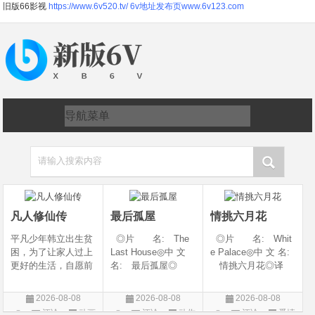
旧版66影视
https://www.6v520.tv/
6v地址发布页www.6v123.com
请输入搜索内容
凡人修仙传
最后孤屋
情挑六月花
平凡少年韩立出生贫
◎片 名: The
◎片 名: Whit
困，为了让家人过上
Last House◎中 文
e Palace◎中 文 名:
更好的生活，自愿前
名: 最后孤屋◎
情挑六月花◎译
去七玄门参加入门考
译 名: 11817 /
名: 人间有情 / 极
核，最终被墨大夫收
Eleven Eight One S
道之恋 / 白色宫殿◎
2026-08-08
2026-08-08
2026-08-08
入门下。 墨大夫一
even◎年 代: 2
年 代: 1990◎
评论
动画
评论
动作
评论
爱情