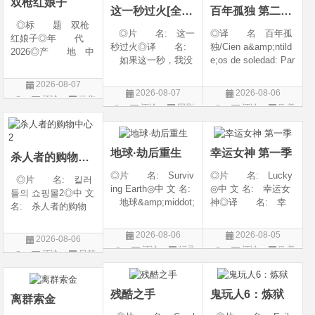
双枪红娘子
这一秒过火[全集]
百年孤独 第二季07
◎标 题 双枪
◎片 名: 这一
◎译 名 百年孤
红娘子◎年 代
秒过火◎译 名:
独/Cien a&amp;ntild
2026◎产 地 中
如果这一秒，我没
e;os de soledad: Par
国大陆◎类 别
遇见你 / 这一秒◎
te 1/One Hundred Y
剧情 / 动作 / 战争◎
2026-08-07
年 代: 2026◎
ears of Solitude/One
上映日期 2026-08-
2026-08-07
2026-08-06
评论
动作
产 地: 中国大
Hundred Years of So
06(中国大陆)◎豆瓣
评论
国剧
评论
欧美
陆◎类 别: 剧
litude: Part 1/百年孤
片
链接 https://movie.
剧
情 / 爱情◎语 言:
寂/百年孤寂：第一
douban.com/s
汉语普通话◎上映
部(台)/百年孤
地球·劫后重生
幸运女神 第一季
杀人者的购物中心2
◎片 名: Surviv
◎片 名: Lucky
◎片 名: 킬러
ing Earth◎中 文 名:
◎中 文 名: 幸运女
들의 쇼핑몰2◎中 文
地球&amp;middot;
神◎译 名: 幸
名: 杀人者的购物
劫后重生◎译
运◎年 代: 202
中心2◎译 名:
名: 幸存地球◎
6◎产 地: 美国
A Shop for Killers S
2026-08-06
2026-08-05
2026-08-06
年 代: 2026◎
◎类 别: 剧情 /
2 / A Shop for Killers
评论
纪录
评论
欧美
评论
日韩
产 地: 美国◎
犯罪◎语 言:
Season 2◎年
片
剧
类 别: 纪录片
英语◎上映日期: 2
剧
代: 2026◎产
◎语 言: 英语
026-07-15(美国)
地: 韩国
残酷之手
鬼玩人6：炼狱
◎上映
离群索金