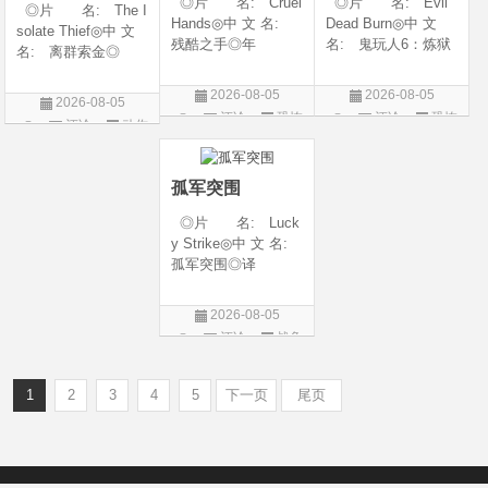
◎片 名: Cruel
◎片 名: Evil
◎片 名: The I
Hands◎中 文 名:
Dead Burn◎中 文
solate Thief◎中 文
残酷之手◎年
名: 鬼玩人6：炼狱
名: 离群索金◎
代: 2026◎产
◎译 名: 尸变
年 代: 2026◎
地: 澳大利亚◎
焚场(台) / 鬼玩人6：
产 地: 美国◎
2026-08-05
2026-08-05
2026-08-05
类 别: 惊悚 / 恐
燃烧 / 鬼玩人崛起衍
类 别: 西部◎
评论
恐怖
评论
恐怖
评论
动作
怖◎语 言: 英
生电影◎年 代:
语 言: 英语◎
片
片
语◎上映日期: 202
2026◎产 地:
片
上映日期: 2026-07-
6-07-24(澳大利亚)
美国◎类 别:
10(美国)◎IMDb评分
孤军突围
◎片 名: Luck
y Strike◎中 文 名:
孤军突围◎译
名: 致命打击◎
年 代: 2026◎
2026-08-05
产 地: 美国◎
评论
战争
类 别: 剧情 / 动
片
作 / 战争◎语 言:
英语◎上映日
1
2
3
4
5
下一页
尾页