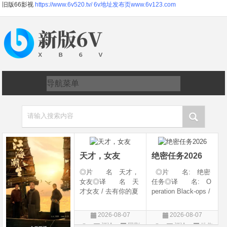
旧版66影视
https://www.6v520.tv/
6v地址发布页www.6v123.com
请输入搜索内容
天才，女友
绝密任务2026
◎片 名 天才，
◎片 名: 绝密
女友◎译 名 天
任务◎译 名: O
才女友 / 去有你的夏
peration Black-ops /
天 / 当你耀眼时◎
中国兵王 / 中国兵王
年 代 2026◎
&amp;middot;绝密任
2026-08-07
2026-08-07
产 地 中国大陆
务◎年 代: 202
评论
国剧
评论
动作