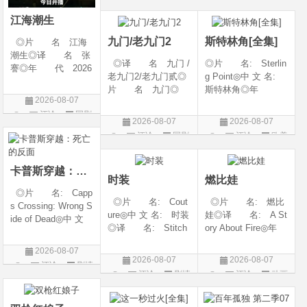
◎类 别 剧情 /
6◎产 地: 中国
片
爱情◎语 言 汉
大陆◎类 别:
江海潮生
语普通话◎上映日期
动作 / 战争 / 犯
九门/老九门2
斯特林角[全集]
◎片 名 江海
潮生◎译 名 张
◎译 名 九门 /
◎片 名: Sterlin
謇◎年 代 2026
老九门2/老九门贰◎
g Point◎中 文 名:
◎产 地 中国大
片 名 九门◎
斯特林角◎年
陆◎类 别 传记
2026-08-07
年 代 2026◎
代: 2026◎产
/ 历史 / 古装◎语
评论
国剧
产 地 中国大陆
地: 美国◎类
言 汉语普通话◎
2026-08-07
2026-08-07
◎类 别 剧情 /
别: 剧情◎语
上映日期 2026-07-
评论
国剧
评论
欧美
奇幻 / 冒险◎语
言: 英语◎上映日
20(中国大陆)◎
剧
言 汉语普通话◎上
期: 2026-08-05(美
映日期 2026-07
国)◎IMDb评分: 6
卡普斯穿越：死亡的反面
时装
燃比娃
◎片 名: Capp
◎片 名: Cout
◎片 名: 燃比
s Crossing: Wrong S
ure◎中 文 名: 时装
娃◎译 名: A St
ide of Dead◎中 文
◎译 名: Stitch
ory About Fire◎年
名: 卡普斯穿越：
es / 缝合 / 高订人生
代: 2025◎产
死亡的反面◎年
2026-08-07
(台)◎年 代: 20
地: 中国大陆◎
代: 2026◎产
2026-08-07
2026-08-07
评论
剧情
25◎产 地: 法
类 别: 动画 / 奇
地: 美国◎类
评论
剧情
评论
动画
国 / 美国◎类 别:
幻 / 冒险◎语 言:
片
别: 剧情 / 悬疑 / 惊
片
片
剧情◎语 言:
汉语普通话◎上映
悚 / 犯罪◎语
法语 /
日期: 202