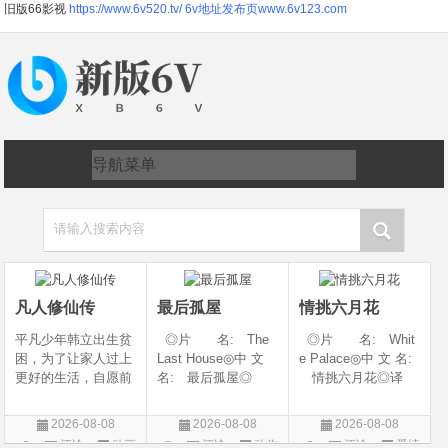
旧版66影视
https://www.6v520.tv/
6v地址发布页www.6v123.com
请输入搜索内容
凡人修仙传
最后孤屋
情挑六月花
平凡少年韩立出生贫
◎片 名: The
◎片 名: Whit
困，为了让家人过上
Last House◎中 文
e Palace◎中 文 名:
更好的生活，自愿前
名: 最后孤屋◎
情挑六月花◎译
去七玄门参加入门考
译 名: 11817 /
名: 人间有情 / 极
核，最终被墨大夫收
Eleven Eight One S
道之恋 / 白色宫殿◎
2026-08-08
2026-08-08
2026-08-08
入门下。 墨大夫一
even◎年 代: 2
年 代: 1990◎
评论
动画
评论
动作
评论
爱情