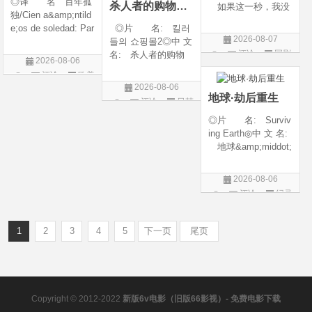
◎译 名 百年孤
杀人者的购物中心2
如果这一秒，我没
独/Cien a&amp;ntild
遇见你 / 这一秒◎
e;os de soledad: Par
◎片 名: 킬러
年 代: 2026◎
2026-08-07
te 1/One Hundred Y
들의 쇼핑몰2◎中 文
产 地: 中国大
评论
国剧
ears of Solitude/One
名: 杀人者的购物
陆◎类 别: 剧
2026-08-06
Hundred Years of So
中心2◎译 名:
情 / 爱情◎语 言:
评论
欧美
litude: Part 1/百年孤
A Shop for Killers S
汉语普通话◎上映
2026-08-06
剧
寂/百年孤寂：第一
2 / A Shop for Killers
地球·劫后重生
评论
日韩
部(台)/百年孤
Season 2◎年
剧
◎片 名: Surviv
代: 2026◎产
ing Earth◎中 文 名:
地: 韩国
地球&amp;middot;
劫后重生◎译
名: 幸存地球◎
2026-08-06
年 代: 2026◎
评论
纪录
产 地: 美国◎
片
类 别: 纪录片
◎语 言: 英语
1
2
3
4
5
下一页
尾页
◎上映
Copyright © 2012-2022
新版6v电影（旧版66影视）- 免费电影下载