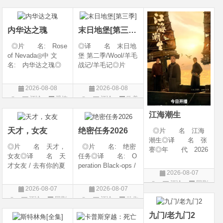
开始对韩立悉心培
026◎产 地: 英
产 地: 美国◎
片
片
片
养、传授医术，让韩
国 / 法国 / 美国◎
类 别: 剧情 / 爱
立对他非常感激，但
类 别: 动作 /
情◎语
内华达之瑰
末日地堡[第三季]
随着一同入
◎片 名: Rose
◎译 名 末日地
of Nevada◎中 文
堡 第二季/Wool/羊毛
名: 内华达之瑰◎
战记/羊毛记◎片
译 名: 内华达
名 Silo Season 2
玫瑰 / 英伦转生号
◎年 代 2024◎
2026-08-08
2026-08-08
(港) / 谜航(台)◎年
产 地 美国◎
评论
恐怖
评论
欧美
代: 2025◎产
类 别 剧情 / 科
片
剧
地: 英国◎类
幻 / 悬疑◎语
江海潮生
别: 剧情 / 恐
言 英语◎上映日
天才，女友
绝密任务2026
◎片 名 江海
潮生◎译 名 张
◎片 名 天才，
◎片 名: 绝密
謇◎年 代 2026
女友◎译 名 天
任务◎译 名: O
◎产 地 中国大
才女友 / 去有你的夏
peration Black-ops /
陆◎类 别 传记
2026-08-07
天 / 当你耀眼时◎
中国兵王 / 中国兵王
/ 历史 / 古装◎语
评论
国剧
年 代 2026◎
&amp;middot;绝密任
言 汉语普通话◎
2026-08-07
2026-08-07
产 地 中国大陆
务◎年 代: 202
上映日期 2026-07-
评论
国剧
评论
动作
◎类 别 剧情 /
6◎产 地: 中国
20(中国大陆)◎
片
爱情◎语 言 汉
大陆◎类 别:
九门/老九门2
语普通话◎上映日期
动作 / 战争 / 犯