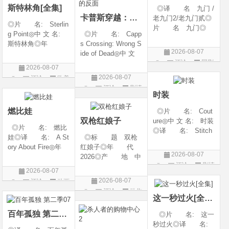
斯特林角[全集]
◎译 名 九门 /
卡普斯穿越：死亡的反面
老九门2/老九门贰◎
◎片 名: Sterlin
片 名 九门◎
g Point◎中 文 名:
◎片 名: Capp
年 代 2026◎
斯特林角◎年
s Crossing: Wrong S
产 地 中国大陆
2026-08-07
代: 2026◎产
ide of Dead◎中 文
◎类 别 剧情 /
评论
国剧
地: 美国◎类
名: 卡普斯穿越：
奇幻 / 冒险◎语
2026-08-07
别: 剧情◎语
死亡的反面◎年
言 汉语普通话◎上
2026-08-07
评论
欧美
言: 英语◎上映日
代: 2026◎产
映日期 2026-07
评论
剧情
剧
期: 2026-08-05(美
地: 美国◎类
时装
片
国)◎IMDb评分: 6
别: 剧情 / 悬疑 / 惊
燃比娃
◎片 名: Cout
悚 / 犯罪◎语
双枪红娘子
ure◎中 文 名: 时装
◎片 名: 燃比
◎译 名: Stitch
娃◎译 名: A St
◎标 题 双枪
es / 缝合 / 高订人生
ory About Fire◎年
红娘子◎年 代
(台)◎年 代: 20
2026-08-07
代: 2025◎产
2026◎产 地 中
25◎产 地: 法
评论
剧情
地: 中国大陆◎
国大陆◎类 别
国 / 美国◎类 别:
2026-08-07
类 别: 动画 / 奇
剧情 / 动作 / 战争◎
片
剧情◎语 言:
2026-08-07
评论
动画
幻 / 冒险◎语 言:
上映日期 2026-08-
法语 /
评论
动作
片
汉语普通话◎上映
06(中国大陆)◎豆瓣
这一秒过火[全集]
片
日期: 202
链接 https://movie.
百年孤独 第二季07
◎片 名: 这一
douban.com/s
秒过火◎译 名: